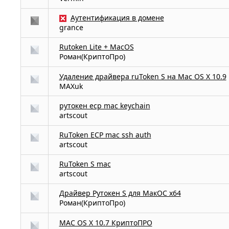
:
Аутентификация в домене
grance
Rutoken Lite + MacOS
Роман(КриптоПро)
Удаление драйвера ruToken S на Mac OS X 10.9
MAXuk
рутокен ecp mac keychain
artscout
RuToken ECP mac ssh auth
artscout
RuToken S mac
artscout
Драйвер Рутокен S для МакОС х64
Роман(КриптоПро)
MAC OS X 10.7 КриптоПРО