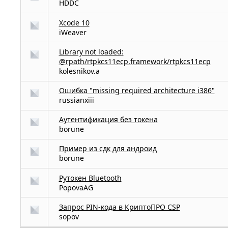
HDDC
Xcode 10
iWeaver
Library not loaded:
@rpath/rtpkcs11ecp.framework/rtpkcs11ecp
kolesnikov.a
Ошибка "missing required architecture i386"
russianxiii
Аутентификация без токена
borune
Пример из сдк для андроид
borune
Рутокен Bluetooth
PopovaAG
Запрос PIN-кода в КриптоПРО CSP
sopov