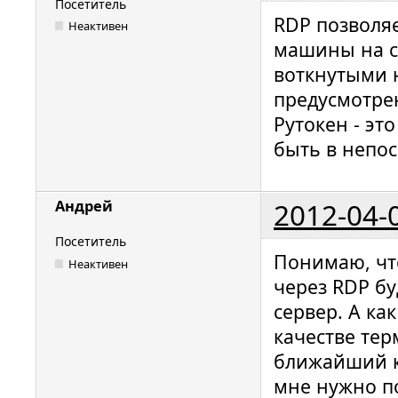
Посетитель
RDP позволя
Неактивен
машины на с
воткнутыми н
предусмотре
Рутокен - эт
быть в непос
2012-04-
Андрей
Посетитель
Понимаю, чт
Неактивен
через RDP б
сервер. А ка
качестве те
ближайший к
мне нужно по