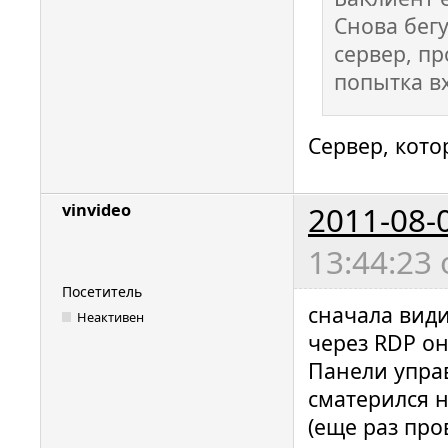
Снова бегу
сервер, пр
попытка вх
Сервер, кото
2011-08-
vinvideo
13:44:23
Посетитель
сначала види
Неактивен
через RDP он
Панели управ
сматерился н
(еще раз про