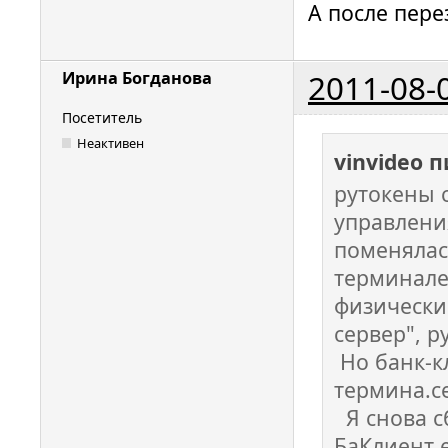
А после пере
2011-08-
Ирина Богданова
Посетитель
Неактивен
vinvideo 
рутокены 
управлени
поменялас
терминале(
физически
сервер", р
Но банк-к
термина.сес
Я снова сб
БаКлиент е