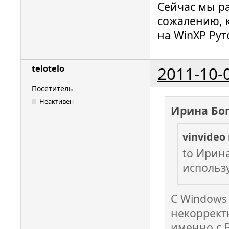
Сейчас мы ра
сожалению, 
на WinXP Рут
2011-10-
telotelo
Посетитель
Неактивен
Ирина Бо
vinvideo
to Ирина
использ
С Windows
некоррект
именно с 