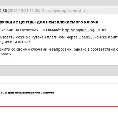
2:36
(2016-10-21 11:03:15 отредактировано stirn)
еряющие центры для неизвлекаемого ключа
 ключи на Рутокенах ЭЦП выдаёт
http://подпись.рф
- УЦИ
ьзовать можно с Рутокен плагином, через OpenSSL (он же Крип
лугах или ActiveX.
ийти со своими ключами и запросами, однако в соответствии с
овать.
тры для неизвлекаемого ключа