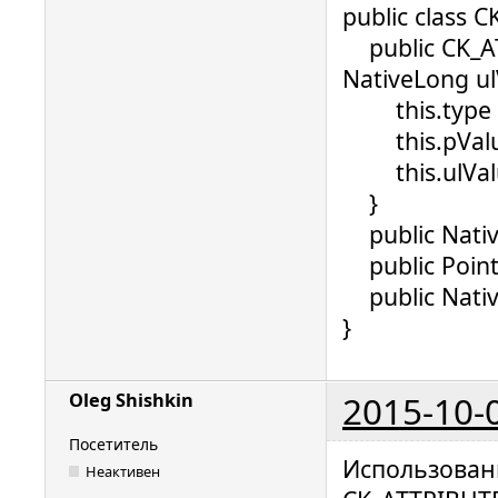
public class 
public CK_AT
NativeLong ul
this.type =
this.pValue
this.ulValue
}
public Nativ
public Point
public Native
}
2015-10-
Oleg Shishkin
Посетитель
Использован
Неактивен