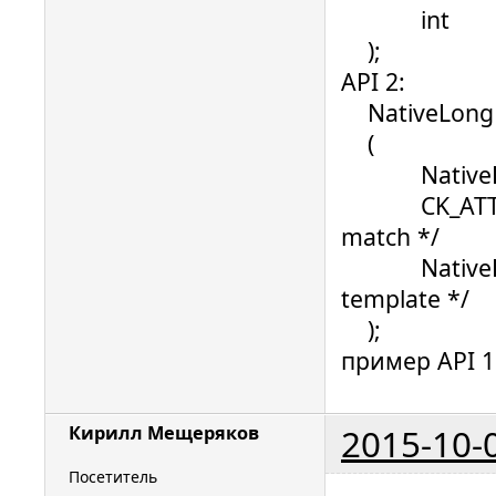
int ulCoun
);
API 2:
NativeLong C
(
NativeLong 
CK_ATTRIBUT
match */
NativeLon
template */
);
пример API 
2015-10-
Кирилл Мещеряков
Посетитель