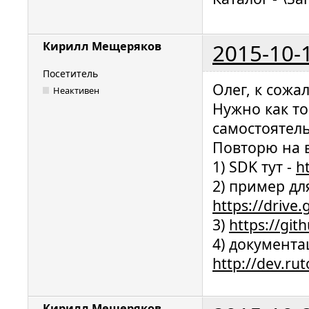
2015-10-
Кирилл Мещеряков
Посетитель
Олег, к сожа
Неактивен
Нужно как т
самостоятель
Повторю на в
1) SDK тут -
h
2) пример дл
https://drive
3)
https://gi
4) документа
http://dev.ru
Кирилл Мещеряков