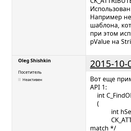
CK_ATTRIBUTE
Использовани
Например нет
шаблона, кот
при этом исп
pValue на St
2015-10-
Oleg Shishkin
Посетитель
Вот еще при
Неактивен
API 1:
int C_FindOb
(
int hSessio
CK_ATTRIBUT
match */