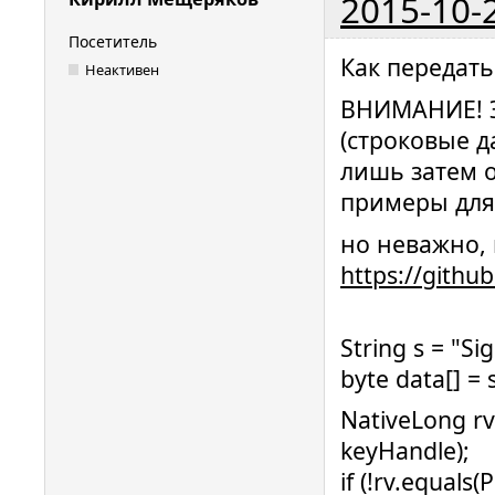
2015-10-
Посетитель
Как передать 
Неактивен
ВНИМАНИЕ! Э
(строковые 
лишь затем 
примеры для
но неважно,
https://githu
String s = "Si
byte data[] = 
NativeLong rv
keyHandle);
if (!rv.equal