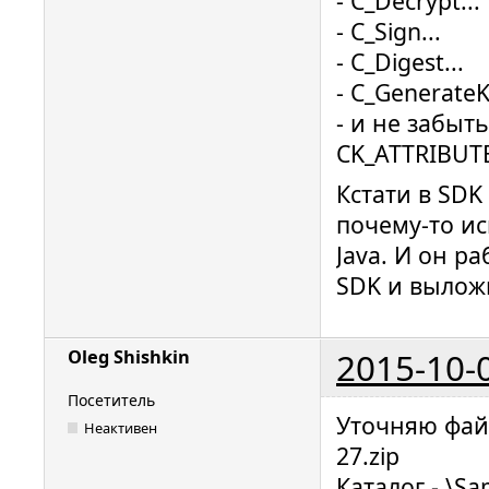
- C_Decrypt...
- С_Sign...
- C_Digest...
- C_GenerateK
- и не забыт
CK_ATTRIBUT
Кстати в SDK
почему-то ис
Java. И он р
SDK и вылож
2015-10-
Oleg Shishkin
Посетитель
Уточняю файл
Неактивен
27.zip
Каталог - \Sa