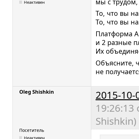
мы с трудом,
Неактивен
То, что вы н
То, что вы н
Платформа An
и 2 разные 
Их объединяе
Объясните, ч
не получаетс
2015-10-
Oleg Shishkin
19:26:13
Shishkin)
Посетитель
Неактивен