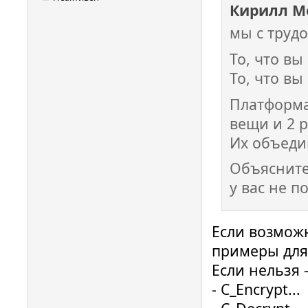
Кирилл М
мы с трудо
То, что вы
То, что вы
Платформа 
вещи и 2 
Их объедин
Объясните
у вас не п
Если возмож
примеры для 
Если нельзя 
- C_Encrypt...