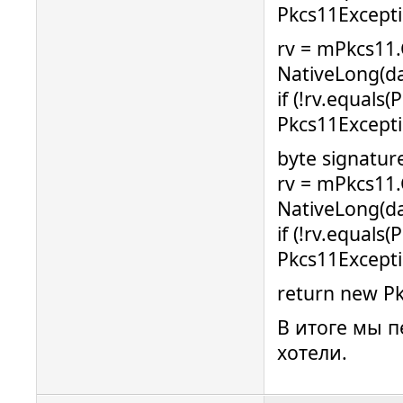
Pkcs11Excepti
rv = mPkcs11.
NativeLong(dat
if (!rv.equal
Pkcs11Excepti
byte signature
rv = mPkcs11.
NativeLong(dat
if (!rv.equal
Pkcs11Excepti
return new Pk
В итоге мы п
хотели.