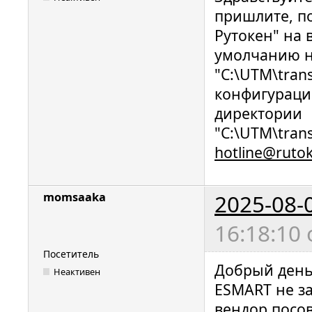
пришлите, п
Рутокен" на 
умолчанию н
"C:\UTM\trans
конфигураци
директории
"C:\UTM\trans
hotline@ruto
2025-08-
momsaaka
16:18:10
Посетитель
Добрый день,
Неактивен
ESMART не за
вендор посо