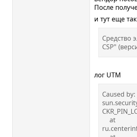
После получ
и тут еще та
Средство 
CSP" (верси
лог UTM
Caused by: 
sun.securi
CKR_PIN_L
at
ru.centeri
at