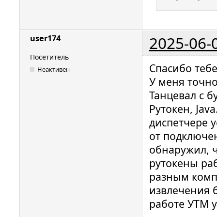
2025-06-
user174
Посетитель
Спасибо тебе
Неактивен
У меня точно
Танцевал с б
Рутокен, Java
диспетчере у
от подключен
обнаружил, 
рутокены раб
разным комп
извлечения 
работе УТМ у