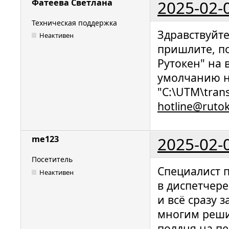
2025-02-
Фатеева Светлана
Техническая поддержка
Здравствуйт
Неактивен
пришлите, п
Рутокен" на 
умолчанию н
"C:\UTM\trans
hotline@ruto
2025-02-
me123
Посетитель
Специалист 
Неактивен
в диспетчере
и всё сразу 
многим решит
полдня на пе