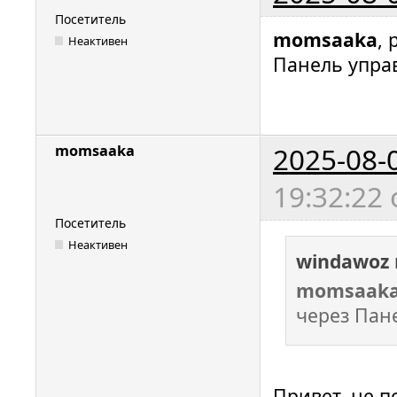
Посетитель
momsaaka
,
Неактивен
Панель упра
2025-08-
momsaaka
19:32:22
Посетитель
Неактивен
windawoz
momsaak
через Пан
Привет, не п