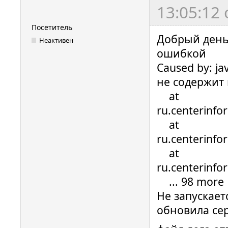
13:05:12
Посетитель
Добрый день
Неактивен
ошибкой
Caused by: ja
не содержит
at
ru.centerinfo
at
ru.centerinfo
at
ru.centerinfo
... 98 more
Не запускает
обновила се