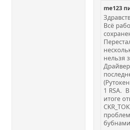
me123 п
Здравств
Всё рабо
сохране
Перестал
несколь
нельзя 
Драйвер
последне
(Рутокен
1 RSA. В
итоге о
CKR_TOK
проблемо
бубнами