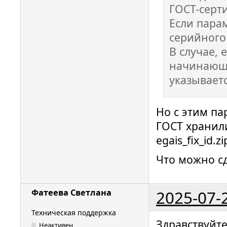
ГОСТ-серт
Если пара
серийного
В случае, 
начинающи
указываетс
Но с этим па
ГОСТ хранил
egais_fix_id.z
Что можно с
2025-07-
Фатеева Светлана
Техническая поддержка
Здравствуйт
Неактивен