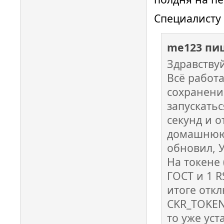
Специалисту
me123 пи
Здравствуй
Всё работа
сохранени
запускатьс
секунд и о
домашнюю 
обновил, 
На токене 
ГОСТ и 1 R
итоге отк
CKR_TOKEN
то уже уст