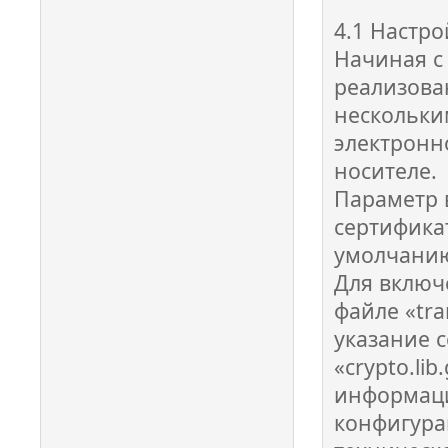
4.1 Настр
Начиная с 
реализова
нескольки
электронн
носителе.
Параметр 
сертифика
умолчани
Для включ
файле «tra
указание 
«crypto.li
информаци
конфигура