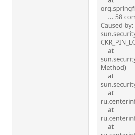
org.spring
... 58 co
Caused by:
sun.securi
CKR_PIN_L
at
sun.securi
Method)
at
sun.securi
at
ru.centeri
at
ru.centeri
at
ru.centeri