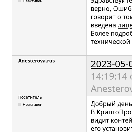
Здравствуйт
Неактивен
верно, Ошиб
говорит о то
введена
лиц
Более подро
технической
2023-05-
Anesterova.rus
14:19:14
Anesterov
Посетитель
Добрый день.
Неактивен
В КриптоПро 
видит контей
его установи