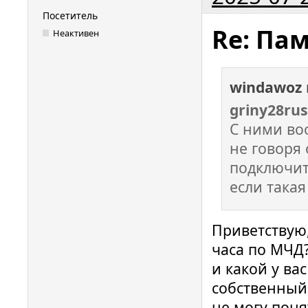
Посетитель
Re: Па
Неактивен
windawoz
griny28rus
С ними во
не говоря 
подключит
если такая
Приветствую,
часа по МЧД
и какой у ва
собственный 
не могу поня