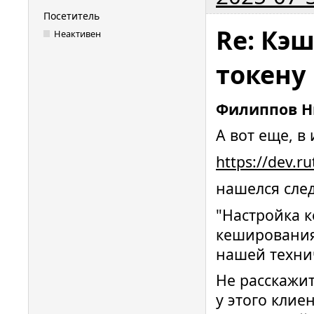
Посетитель
Re: Кэ
Неактивен
токену
Филиппов Н
А вот еще, в
https://dev.
нашелся сле
"Настройка 
кеширования
нашей техни
Не расскажит
у этого клие