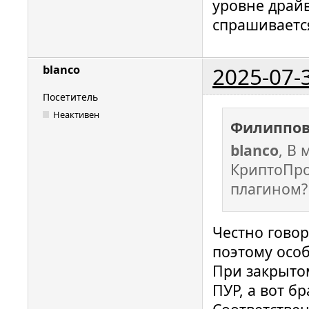
уровне драйв
спрашиваетс
2025-07-
blanco
Посетитель
Неактивен
Филиппов
blanco
, В
КриптоПро
плагином?
Честно говор
поэтому особ
При закрыто
ПУР, а вот б