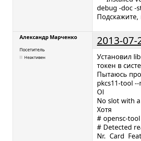
3B 6F 00 
debug -doc -st
20 00 00 
Подскажите, 
    ruToken-S (USB token)

2013-07-
Александр Марченко
https://
token-s/
Посетитель
Установил li
Неактивен
токен в сист
Пытаюсь про
pkcs11-tool --
Ol
No slot with 
Хотя
# opensc-tool 
# Detected re
Nr. Card Fe