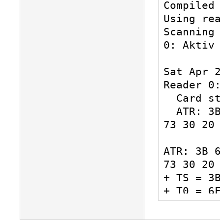
00000371 
Compiled 
hotplug_l
Using rea
for a dri
Scanning 
path: /de
0: Aktiv 
00000427 
hotplug_l
Sat Apr 2
for a dri
Reader 0:
path: /de
  Card state: Card inserted, 

00000511 
  ATR: 3B 6F 00 FF 00 56 72 75 54 6F 6B 6E 
hotplug_l
73 30 20 
for a dri
path: /de
ATR: 3B 6
11598832 
73 30 20 
hotplug_l
+ TS = 3B
for a dri
+ T0 = 6F
path: /de
bytes)

00000027 
  TB(1) = 00 --> VPP is not electrically 