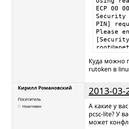
Using rea
ECP 00 00
Security 
PIN] requ
Please en
[Security
root@apet
pkcheck  
Куда можно 
pkcs15-in
rutoken в linu
root@apet
--auth-id
Using rea
2013-03-
Кирилл Романовский
ECP 00 00
Посетитель
User PIN 
А какие у ва
Неактивен
Please en
pcsc-lite? У
root@apet
может конфли
OpenSSL> 