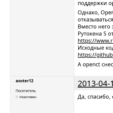
поддержки op
Однако, Open
отказываться
Вместо него 
Рутокена S о
https://www.r
Исходные ко
https://githu
А openct сне
2013-04-
asoter12
Посетитель
Да, спасибо,
Неактивен