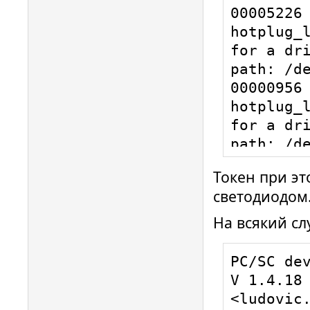
00005226 
hotplug_l
for a dri
path: /de
00000956 
hotplug_l
for a dri
path: /de
00000644 
Токен при э
hotplug_l
светодиодом
for a dri
path: /de
На всякий сл
00000424 
hotplug_l
PC/SC dev
for a dri
V 1.4.18 
path: /de
<ludovic.