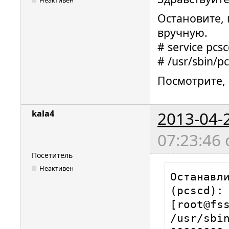
Остановите, 
вручную.
# service pcs
# /usr/sbin/pc
Посмотрите, 
2013-04-
kala4
07:23:46
Посетитель
Неактивен
Останавливается демон смарт-карт PC/SC (pcscd):            [  OK  ]
[root@fssp-image Рабочий стол]# /usr/sbin/pcscd -afd
00000000 pcscdaemon.c:267:main() pcscd set to foreground with debug send to stderr
00000020 debuglog.c:239:DebugLogSetLevel() debug level=debug
00000679 pcscdaemon.c:506:main() pcsc-lite 1.5.2 daemon ready.
00107465 [b]tokenparser.l:131:LTPBundleFindValueWithKey() Could not open bundle file /usr/lib/pcsc/drivers/ifd-RutokenS.bundle.zip/Contents/Info.plist: Not a directory[/b]
00020209 hotplug_libhal.c:307:get_driver() Looking a driver for VID: 0x1D6B, PID: 0x0002
00001049 hotplug_libhal.c:307:get_driver() Looking a driver for VID: 0x1D6B, PID: 0x0001
00001072 hotplug_libhal.c:307:get_driver() Looking a driver for VID: 0x1D6B, PID: 0x0001
00001052 hotplug_libhal.c:307:get_driver() Looking a driver for VID: 0x0A89, PID: 0x0020
00000007 hotplug_libhal.c:342:HPAddDevice() Adding USB device: usb_device_a89_20_noserial_if0
01000687 readerfactory.c:1024:RFInitializeReader() Attempting startup of Aktiv Co. Rutoken S 00 00 using /usr/lib/pcsc/drivers/ifd-rutokens.bundle/Contents/Linux/librutokens.so
00000285 readerfactory.c:877:RFBindFunctions() Loading IFD Handler 3.0
00139327 readerfactory.c:249:RFAddReader() Using the pcscd polling thread
00002773 hotplug_libhal.c:307:get_driver() Looking a driver for VID: 0x1D6B, PID: 0x0001
00001908 hotplug_libhal.c:307:get_driver() Looking a driver for VID: 0x1D6B, PID: 0x0001
00001317 Card ATR: 3B 6F 00 FF 00 56 72 75 54 6F 6B 6E 73 30 20 00 00 90 00 
00002030 winscard_msg_srv.c:239:SHMProcessEventsServer() Common channel packet arrival
00000030 winscard_msg_srv.c:248:SHMProcessEventsServer() SHMProcessCommonChannelRequest detects: 8
00000011 pcscdaemon.c:147:SVCServiceRunLoop() A new context thread creation is requested: 8
00000054 winscard_svc.c:133:ContextThread() Thread is started: 8
00000038 winscard_msg_srv.c:317:SHMProcessEventsContext() command CMD_VERSION received by client 8
00000009 winscard_svc.c:189:ContextThread() Client is protocol version 3:0
00000086 winscard_msg_srv.c:317:SHMProcessEventsContext() command ESTABLISH_CONTEXT received by client 8
00000031 winscard.c:242:SCardEstablishContext() Establishing Context: 16991518
00008105 winscard_msg_srv.c:317:SHMProcessEventsContext() command CONNECT received by client 8
00000016 