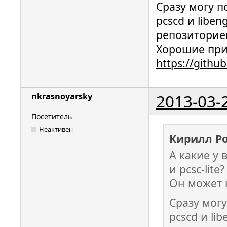
Сразу могу п
SO_PATH:/
pcscd и liben
-pre ID:
репозиториев
pre MODUL
(dynamic)
Хорошие при
[Success]
https://gith
SO_PATH:/
[Success]
2013-03-
nkrasnoyarsky
[Success]
[Success]
Посетитель
[Success
Неактивен
Кирилл Р
pkcs11.so
А какие у
Loaded: (
и pcsc-lit
     [ available ]

Он может к
OpenSSL> 
slot_1-i
Сразу могу
text -x50
pcscd и li
engine "p