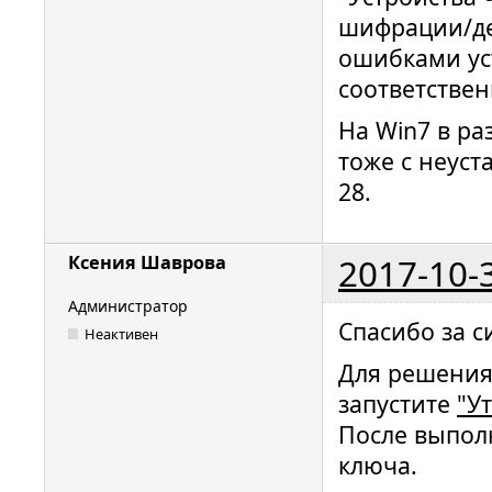
шифрации/де
ошибками уст
соответствен
На Win7 в ра
тоже с неус
28.
2017-10-
Ксения Шаврова
Администратор
Спасибо за с
Неактивен
Для решения 
запустите
"У
После выпол
ключа.