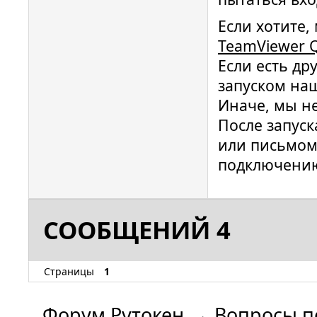
Если хотите
TeamViewer Q
Если есть др
запуском на
Иначе, мы н
После запуск
или письмо
подключени
СООБЩЕНИЙ 4
Страницы
1
Форум Рутокен
→
Вопросы п