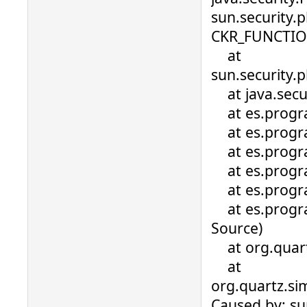
sun.security.
CKR_FUNCTIO
at
sun.security.
at java.secu
at es.progra
at es.progra
at es.progra
at es.progra
at es.progra
at es.progra
Source)
at org.quartz
at
org.quartz.s
Caused by: su