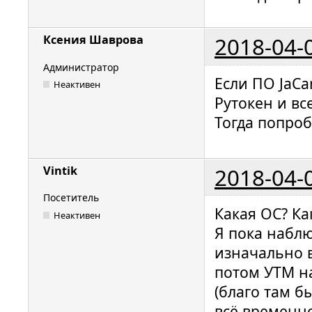
2018-04-
Ксения Шаврова
Администратор
Если ПО JaCa
Неактивен
Рутокен и вс
Тогда попро
2018-04-
Vintik
Посетитель
Какая ОС? Ка
Неактивен
Я пока наблю
изначально в
потом УТМ на
(благо там б
всё временно