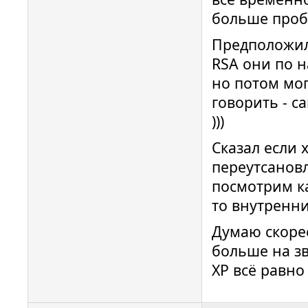
больше проб
Предположил,
RSA они по н
но потом мог
говорить - с
)))
Сказал если 
переутсанов
посмотрим ка
то внутренни
Думаю скорее
больше на з
XP всё равно