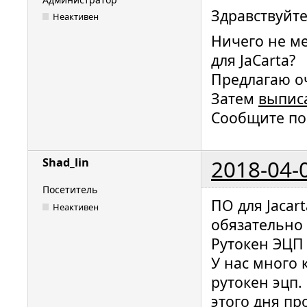
Здравствуйте,
Неактивен
Ничего не м
для JaCarta?
Предлагаю о
Затем
выпис
Сообщите по
2018-04-
Shad_lin
Посетитель
ПО для Jacar
Неактивен
обязательно 
Рутокен ЭЦП 
У нас много 
рутокен эцп.
этого дня пр