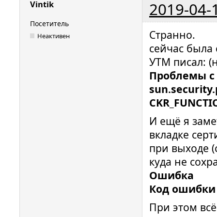
2019-04-
Vintik
Посетитель
Странно.
Неактивен
сейчас была 
УТМ писал: (
Проблемы с R
sun.security
CKR_FUNCTI
И ещё я заме
вкладке серт
при выходе (
куда не сохр
Ошибка
Код ошибки
При этом всё