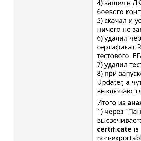
4) зашел в Л
боевого конт
5) скачал и 
ничего не за
6) удалил че
сертификат R
тестового Е
7) удалил те
8) при запус
Updater, а ч
выключаются
Итого из ана
1) через "Па
высвечивает: 
certificate is
non-exportabl