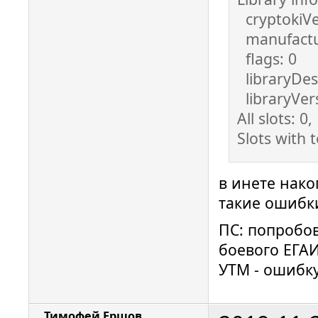
cryptokiVe
manufa
flags: 0
libraryDes
libraryVers
All slots: 0,
Slots with 
в инете нако
такие ошибки
ПС: попробов
боевого ЕГАИ
УТМ - ошибку
Тимофей Ершов