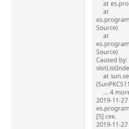
at es.prog
at
es.program
Source)
at
es.program
Source)
Caused by: 
slotListInde
at sun.sec
(SunPKCS11
... 4 mor
2019-11-27
es.program
[5] сек.
2019-11-27