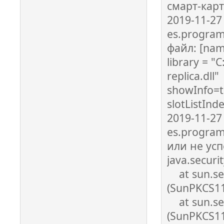
смарт-карт
2019-11-27
es.program
файл: [nam
library = 
replica.dll"
showInfo=t
slotListInd
2019-11-27
es.program
или не усп
java.securit
at sun.sec
(SunPKCS11
at sun.sec
(SunPKCS11