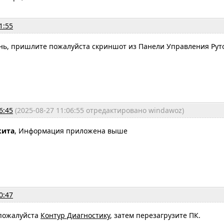
1:55
ень, пришлите пожалуйста скриншот из Панели Управления Рут
6:45
(2025-08-27 11:06:55 отредактировано windawoz)
кита
, Информация приложена выше
0:47
 пожалуйста
Контур Диагностику
, затем перезагрузите ПК.