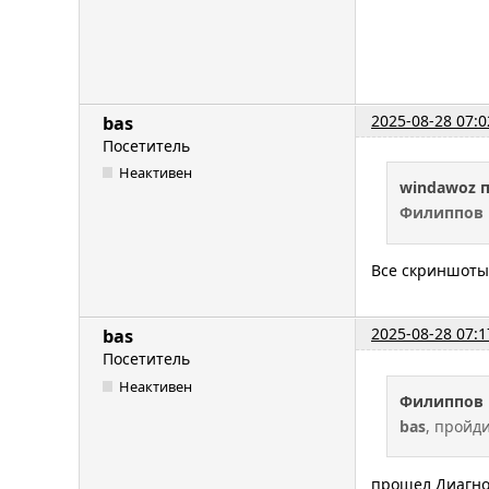
2025-08-28 07:0
bas
Посетитель
Неактивен
windawoz 
Филиппов 
Все скриншот
2025-08-28 07:1
bas
Посетитель
Неактивен
Филиппов 
bas
, пройд
прошел Диагнос