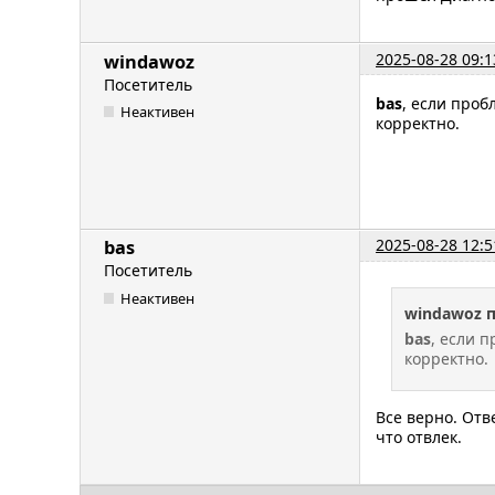
2025-08-28 09:1
windawoz
Посетитель
bas
, если проб
Неактивен
корректно.
2025-08-28 12:5
bas
Посетитель
Неактивен
windawoz 
bas
, если 
корректно.
Все верно. Отв
что отвлек.