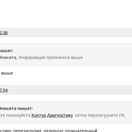
2:38
пишет:
Никита
, Информация приложена выше
ы выше
7:54
Никита пишет:
ите пожалуйста
Контур Диагностику
, затем перезагрузите ПК.
тику, перезагрузил, результат отрицательный