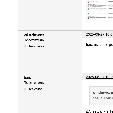
2025-08-27 10:0
windawoz
Посетитель
bas
, вы электр
Неактивен
2025-08-27 10:2
bas
Посетитель
Неактивен
windawoz 
bas
, вы эл
ДА, выдали в Т