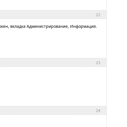
22
окен, вкладка Администрирование, Информация.
23
24