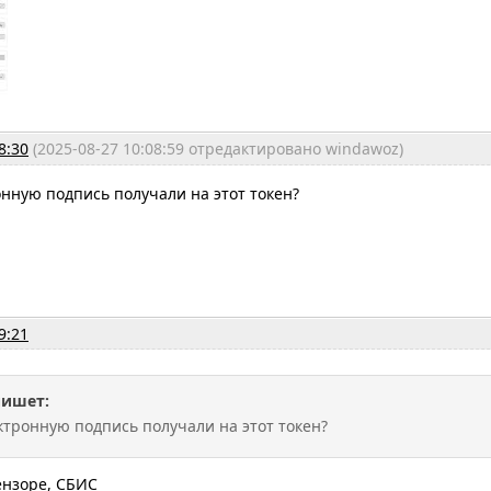
8:30
(2025-08-27 10:08:59 отредактировано windawoz)
онную подпись получали на этот токен?
9:21
пишет:
ектронную подпись получали на этот токен?
ензоре, СБИС