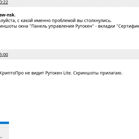
0:22
aw-nsk
.
уйста, с какой именно проблемой вы столкнулись.
иншоты окна "Панель управления Рутокен" - вкладки "Сертифик
5:00
 КриптоПро не видит Рутокен Lite. Скриншоты прилагаю.