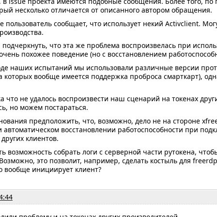
 в issue проекта имеются подобные сообщения. Более того, по
рый несколько отличается от описанного автором обращения.
е пользователь сообщает, что использует некий Activclient. Мо
роизводства.
 подчеркнуть, что эта же проблема воспроизвелась при использо
очень похожее поведение (но с восстановлением работоспособ
ходе наших испытаний мы использовали различные версии прот
на которых вообще имеется поддержка проброса смарткарт), од
ка что не удалось воспроизвести наш сценарий на токенах дру
ь, но можем постараться.
снования предположить, что, возможно, дело не на стороне xfree
и автоматическом восстановлении работоспособности при подк
других клиентов.
ть возможность собрать логи с серверной части рутокена, чтоб
озможно, это позволит, например, сделать костыль для freerd
го вообще инициирует клиент?
4:44
дили проблему и на токенах других производителей.