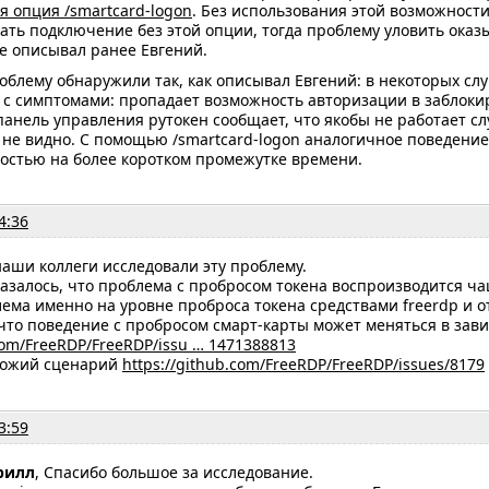
 опция /smartcard-logon
. Без использования этой возможности
ать подключение без этой опции, тогда проблему уловить оказ
ее описывал ранее Евгений.
блему обнаружили так, как описывал Евгений: в некоторых слу
у с симптомами: пропадает возможность авторизации в заблок
анель управления рутокен сообщает, что якобы не работает с
 не видно. С помощью /smartcard-logon аналогичное поведение
остью на более коротком промежутке времени.
4:36
наши коллеги исследовали эту проблему.
казалось, что проблема с пробросом токена воспроизводится ч
ема именно на уровне проброса токена средствами freerdp и о
 что поведение с пробросом смарт-карты может меняться в зав
.com/FreeRDP/FreeRDP/issu … 1471388813
охожий сценарий
https://github.com/FreeRDP/FreeRDP/issues/8179
3:59
рилл
, Спасибо большое за исследование.