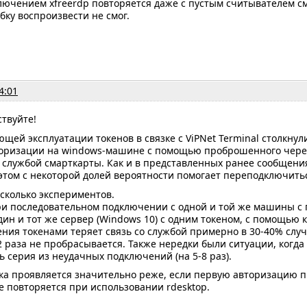
ючением xfreerdp повторяется даже с пустым считывателем см
ку воспроизвести не смог.
4:01
ствуйте!
ющей эксплуатации токенов в связке с ViPNet Terminal столкн
оризации на windows-машине с помощью проброшенного через 
службой смарткарты. Как и в представленных ранее сообщения
этом с некоторой долей вероятности помогает переподключитьс
сколько экспериментов.
ри последовательном подключении с одной и той же машины с по
 один и тот же сервер (Windows 10) с одним токеном, с помощью
ния токенами теряет связь со службой примерно в 30-40% случ
-2 раза не пробрасывается. Также нередки были ситуации, когд
ь серия из неудачных подключений (на 5-8 раз).
ка проявляется значительно реже, если первую авторизацию 
 повторяется при использовании rdesktop.