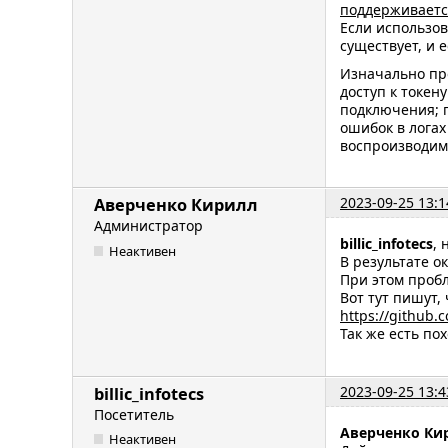
поддерживается
Если использов
существует, и 
Изначально про
доступ к токен
подключения; п
ошибок в логах
воспроизводим
2023-09-25 13:1
Аверченко Кирилл
Администратор
billic_infotecs
, 
Неактивен
В результате о
При этом пробл
Вот тут пишут,
https://github
Так же есть п
2023-09-25 13:4
billic_infotecs
Посетитель
Аверченко Ки
Неактивен