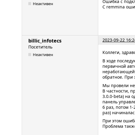
Ошибка с подкл
Неактивен
С remmina ошиб
2023-09-22 16:2
billic_infotecs
Посетитель
Коллеги, здрав
Неактивен
В ходе последу
первичной авт
неработающей 
обратное. При 
Мы провели не
В частности, п
3.0.0-beta) на
панель управле
6 раз, потом 1
раз) начиналас
При этом ошиб
Проблема также