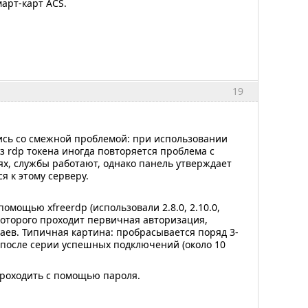
арт-карт ACS.
19
улись со смежной проблемой: при использовании
rdp токена иногда повторяется проблема с
х, службы работают, однако панель утверждает
я к этому серверу.
мощью xfreerdp (использовали 2.8.0, 2.10.0,
 которого проходит первичная авторизация,
аев. Типичная картина: пробрасывается поряд 3-
а после серии успешных подключений (около 10
проходить с помощью пароля.