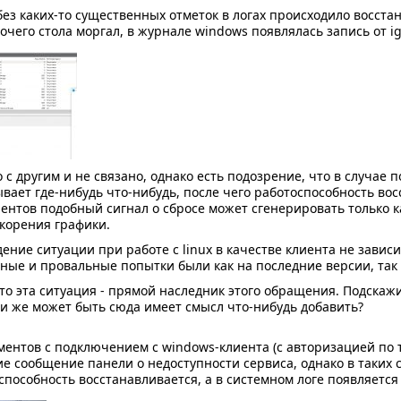
без каких-то существенных отметок в логах происходило восста
очего стола моргал, в журнале windows появлялась запись от igf
 с другим и не связано, однако есть подозрение, что в случае
вает где-нибудь что-нибудь, после чего работоспособность во
ентов подобный сигнал о сбросе может сгенерировать только ка
корения графики.
ение ситуации при работе с linux в качестве клиента не зави
шные и провальные попытки были как на последние версии, так 
то эта ситуация - прямой наследник этого обращения. Подскажи
и же может быть сюда имеет смысл что-нибудь добавить?
ментов с подключением с windows-клиента (с авторизацией по т
е сообщение панели о недоступности сервиса, однако в таких 
способность восстанавливается, а в системном логе появляется