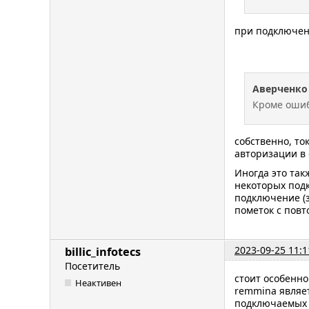
при подключении
Аверченко
Кроме ошиб
собственно, то
авторизации в 
Иногда это так
некоторых подк
подключение (з
пометок с повт
2023-09-25 11:1
billic_infotecs
Посетитель
стоит особенно
Неактивен
remmina являет
подключаемых б