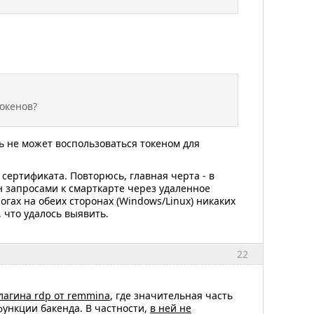
окенов?
ь не может воспользоваться токеном для
 сертификата. Повторюсь, главная черта - в
 запросами к смарткарте через удаленное
гах на обеих сторонах (Windows/Linux) никаких
 что удалось выявить.
22
плагина rdp от remmina
, где значительная часть
функции бакенда. В частности,
в ней не