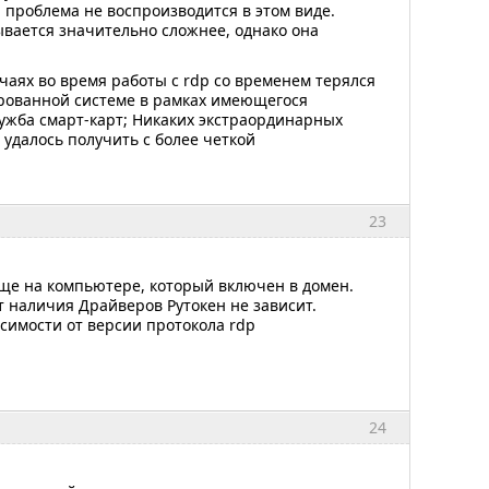
 проблема не воспроизводится в этом виде.
ывается значительно сложнее, однако она
чаях во время работы с rdp со временем терялся
ированной системе в рамках имеющегося
лужба смарт-карт; Никаких экстраординарных
 удалось получить с более четкой
23
аще на компьютере, который включен в домен.
т наличия Драйверов Рутокен не зависит.
исимости от версии протокола rdp
24