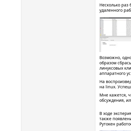
Несколько раз 
удаленного раб
Возможно, одно
образом сбрасы
линуксовых кли
аппаратного ус
На воспроизвед
на linux. Успе
Мне кажется, ч
обсуждения, ил
В ходе экспери
также появлени
Рутокен работо