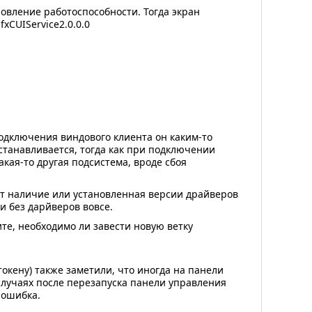
новление работоспособности. Тогда экран
xCUIService2.0.0.0
 подключения виндового клиента он каким-то
сстанавливается, тогда как при подключении
кая-то другая подсистема, вроде сбоя
сит наличие или установленная версии драйверов
и без дарйверов вовсе.
те, необходимо ли завести новую ветку
окену) также заметили, что иногда на панели
случаях после перезапуска панели управления
 ошибка.