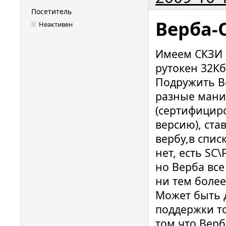
Посетитель
Верба-
Неактивен
Имеем СКЗИ "
рутокен 32Кб
Подружить Ве
разные мани
(сертифицир
версию), ста
вербу,в спис
нет, есть SC
но Верба все
ни тем более
Может быть 
поддержки то
том что Верб