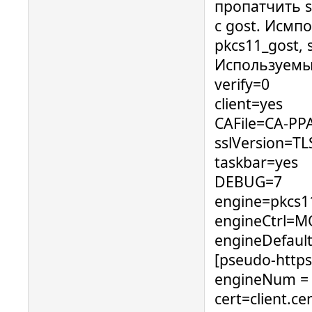
пропатчить s
с gost. Исмпо
pkcs11_gost, 
Используемый
verify=0
client=yes
CAFile=CA-PP
sslVersion=T
taskbar=yes
DEBUG=7
engine=pkcs
engineCtrl=M
engineDefaul
[pseudo-https
engineNum =
cert=client.ce