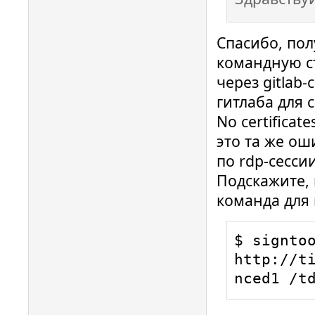
Спасибо, по
командную ст
через gitlab-
гитлаба для 
No certificate
это та же ош
по rdp-сессии
Подскажите, 
команда для 
$ signtoo
http://t
nced1 /t