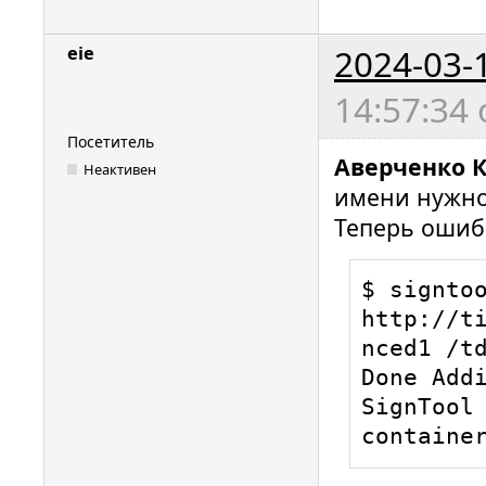
2024-03-
eie
14:57:34
Посетитель
Аверченко 
Неактивен
имени нужно
Теперь ошибк
$ signtoo
http://t
nced1 /td
Done Addi
SignTool 
containe