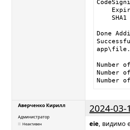
CodeSigni
    Expires:   Fri Feb 28 16:56:00 2025

    SHA1 hash: ****************

Done Addi
Successf
app\file.
Number of
Number of
Number o
2024-03-
Аверченко Кирилл
Администратор
eie
, видимо 
Неактивен