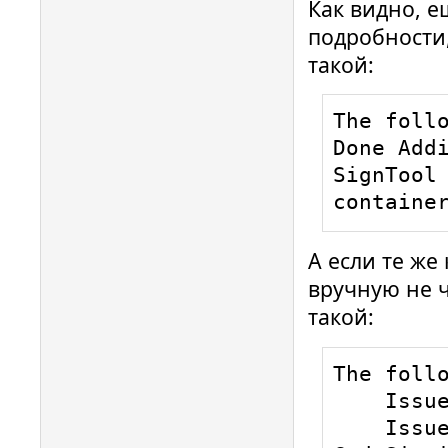
Как видно, е
подробности,
такой:
The follo
Done Addi
SignTool 
containe
А если те же
вручную не ч
такой:
The follo
    Issued to: *****

    Issued by: GlobalSign GCC R45 