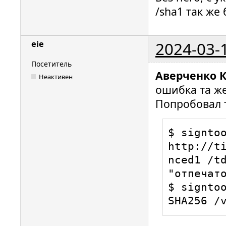
/sha1 так же
2024-03-
eie
Посетитель
Аверченко 
Неактивен
ошибка та же
Попробовал 
$ signtoo
http://t
nced1 /td
"отпечато
$ signtoo
SHA256 /