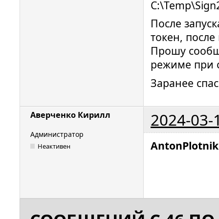
C:\Temp\Sign
После запуск
токен, после
Прошу сообщ
режиме при с
Заранее спас
2024-03-
Аверченко Кирилл
Администратор
AntonPlotni
Неактивен