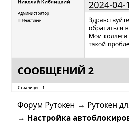
2024-04-
Николай Киблицкий
--lock";

    }

Администратор
Здравствуйт
Неактивен
обратиться в
    # Карта долгое время извлечена

    event expire_time {

Мои коллеги 
        # Оставляем значения по умолчанию 
такой пробле
(ничего н
        on_error = ignore;

СООБЩЕНИЙ 2
        action = "/bin/false";

    }

Страницы
1
}
Форум Рутокен
→
Рутокен дл
→
Настройка автоблокиров