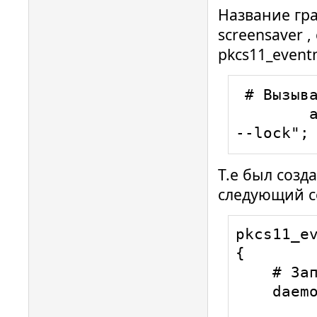
Название гр
screensaver 
pkcs11_event
 # Вызываем функцию блокировки экрана

        action = "mate-screensaver-command 
--lock";
Т.е был созд
следующий 
pkcs11_ev
{

    # Запуск в бэкграунде

    daemon = true;
