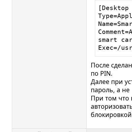
    # Действия с картой

[Desktop 
    # Карта вставлена:

Type=Appl
    event card_insert {

Name=Smar
        # Оставляем значения по умолчанию 
Comment=A
(ничего н
smart car
        on_error = ignore ;

Exec=/us
        action = "/bin/false";

После сдела
    }

по PIN.
    # Карта извлечена

Далее при ус
    event card_remove {

пароль, а не 
        on_error = ignore;

При том что 
авторизовать
        # Вызываем функцию блокировки 
блокировкой 
экрана

        action = "mate-screensaver-command 