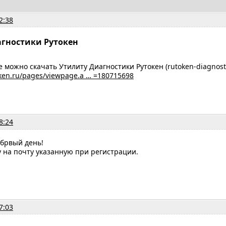
2:38
гностики Рутокен
е можно скачать Утилиту Диагностики Рутокен (rutoken-diagnosti
oken.ru/pages/viewpage.a … =180715698
8:24
обрвый день!
 на почту указанную при регистрации.
7:03