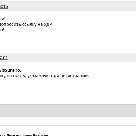
8:16
ни!
попросить ссылку на УДР.
о!
7:01
NisSunPro
,
ку на почту, указанную при регистрации.
та Диагностики Рутокен