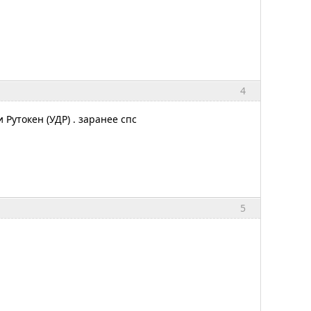
4
Рутокен (УДР) . заранее спс
5