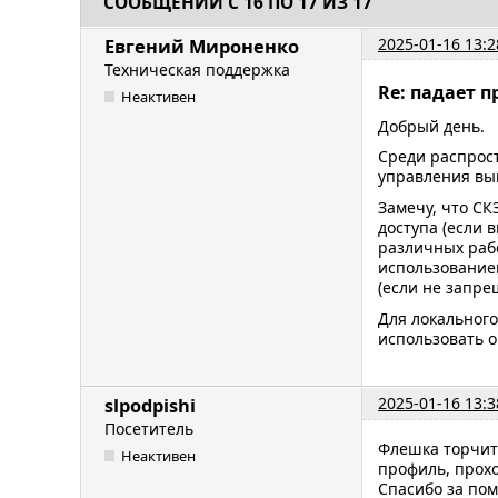
СООБЩЕНИЙ С 16 ПО 17 ИЗ 17
2025-01-16 13:2
Евгений Мироненко
Техническая поддержка
Re: падает п
Неактивен
Добрый день.
Среди распрос
управления вы
Замечу, что СК
доступа (если
различных раб
использование
(если не запре
Для локального
использовать o
2025-01-16 13:3
slpodpishi
Посетитель
Флешка торчит 
Неактивен
профиль, прохо
Спасибо за пом