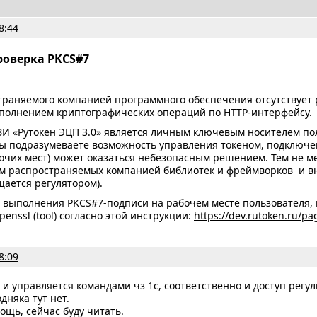
8:44
роверка PKCS#7
траняемого компанией программного обеспечения отсутствует
полнением криптографических операций по HTTP-интерфейсу.
ЗИ «Рутокен ЭЦП 3.0» является личным ключевым носителем по
 вы подразумеваете возможность управления токеном, подключ
очих мест) может оказаться небезопасным решением. Тем не ме
м распространяемых компанией библиотек и фреймворков и вне
щается регулятором).
 выполнения PKCS#7-подписи на рабочем месте пользователя, 
penssl (tool) согласно этой инструкции:
https://dev.rutoken.ru/
8:09
и управляется командами чз 1с, соответственно и доступ регул
дняка тут нет.
ощь, сейчас буду читать.