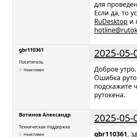
для проведе
Если да, то 
RuDesktop
и 
hotline@ruto
2025-05-
gbr110361
Посетитель
Доброе утро.
Неактивен
Ошибка руто
подскажите ч
рутокена.
2025-05-
Вотинов Александр
Техническая поддержка
gbr110361
, з
Неактивен