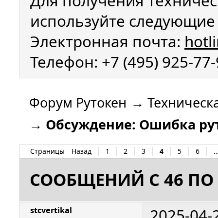
Для получения техничес
используйте следующие 
Электронная почта:
hotl
Телефон: +7 (495) 925-77
Форум Рутокен
→
Техническ
→
Обсуждение: Ошибка рут
Страницы
Назад
1
2
3
4
5
6
СООБЩЕНИЙ С 46 ПО 
2025-04-
stcvertikal