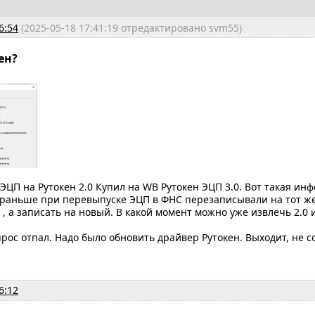
6:54
(2025-05-18 17:41:19 отредактировано svm55)
ен?
ЭЦП на Рутокен 2.0 Купил на WB Рутокен ЭЦП 3.0. Вот такая инф
 раньше при перевыпуске ЭЦП в ФНС перезаписывали на тот же 
 , а записать на новый. В какой момент можно уже извлечь 2.0 
прос отпал. Надо было обновить драйвер Рутокен. Выходит, не 
6:12