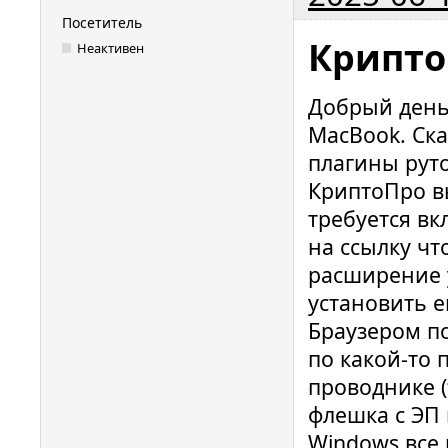
Посетитель
Крипто
Неактивен
Добрый день!
MacBook. Ска
плагины руто
КриптоПро вы
требуется в
на ссылку чт
расширение у
установить е
Браузером по
по какой-то 
проводнике (
флешка с ЭП
Windows все 