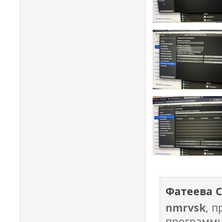
Фатеева 
nmrvsk
, 
программы