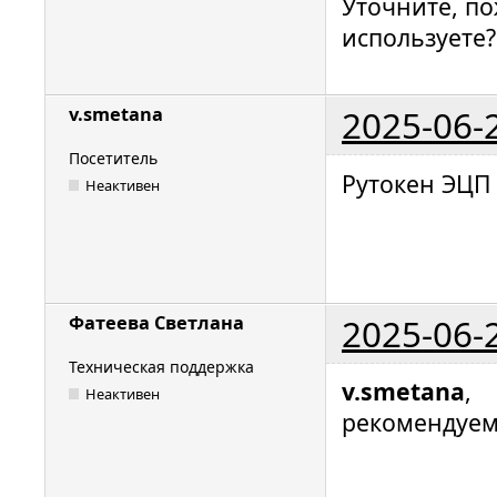
Уточните, по
WixRollba
returned 
0.
используете?
0148:err:
halted, a
1603

2025-06-
v.smetana
01e4:err:
to load 
Посетитель
Рутокен ЭЦП 
L"C:\\use
Неактивен
Control P
01e4:err:
build men
L"C:\\use
2025-06-
Фатеева Светлана
Control P
01ec:err:
Техническая поддержка
v.smetana
,
to load 
Неактивен
рекомендуем
L"C:\\us
icrosoft\
Menu\\Pro