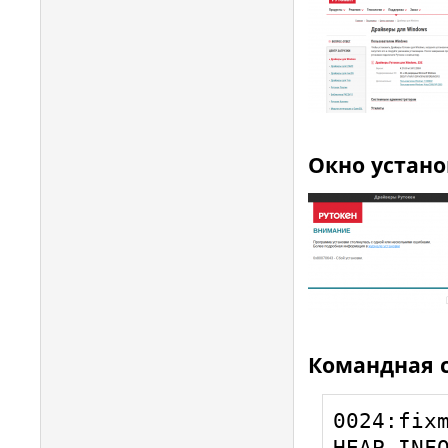
Окно устано
Командная с
0024:fixm