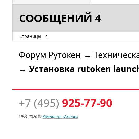
Panel.lnk
01ec:err:
СООБЩЕНИЙ 4
build men
L"C:\\us
Страницы
1
icrosoft\
Menu\\Pro
Форум Рутокен
→
Техническ
Panel.lnk
01fc:fixm
→
Установка rutoken launch
on lock n
0148:err:
script 2
[C:\\use
+7 (495)
925-77-90
crosoft\\
Menu\\Pro
1994-
2026 ©
Компания
«Актив»
(Russian
ontrol_p