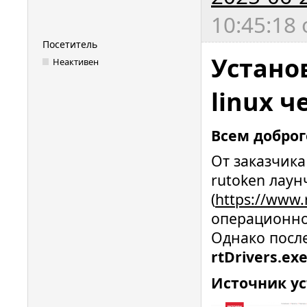
10:45:18
Посетитель
Установ
Неактивен
linux ч
Всем доброг
От заказчика
rutoken лаун
(
https://www.
операционной
Однако посл
rtDrivers.ex
Источник ус