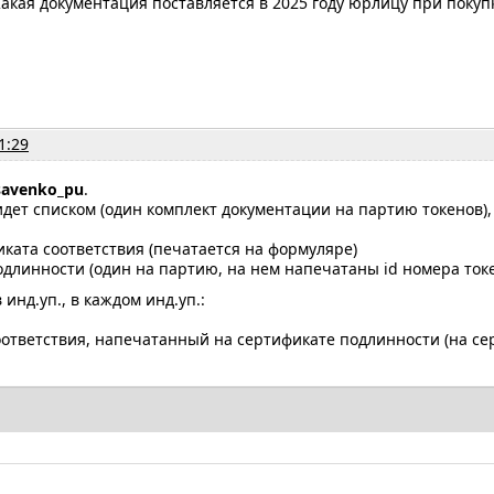
акая документация поставляется в 2025 году юрлицу при покупке
1:29
savenko_pu
.
идет списком (один комплект документации на партию токенов), 
иката соответствия (печатается на формуляре)
одлинности (один на партию, на нем напечатаны id номера ток
 инд.уп., в каждом инд.уп.:
оответствия, напечатанный на сертификате подлинности (на се