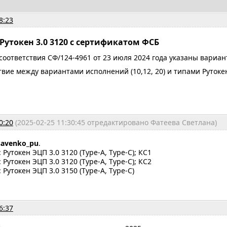
8:23
Рутокен 3.0 3120 с сертификатом ФСБ
соответствия СФ/124-4961 от 23 июля 2024 года указаны вариан
твие между вариантами исполнений (10,12, 20) и типами Рутоке
0:20
(2025-02-25 11:30:45 отредактировано Фатеева Светлана)
savenko_pu
.
Рутокен ЭЦП 3.0 3120 (Type-A, Type-C); КС1
Рутокен ЭЦП 3.0 3120 (Type-A, Type-C); КС2
Рутокен ЭЦП 3.0 3150 (Type-A, Type-C)
6:37