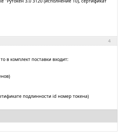
 "Рутокен 3.0 3120 (исполнение 10), сертификат
4
то в комплект поставки входит:
енов)
ртификате подлинности id номер токена)