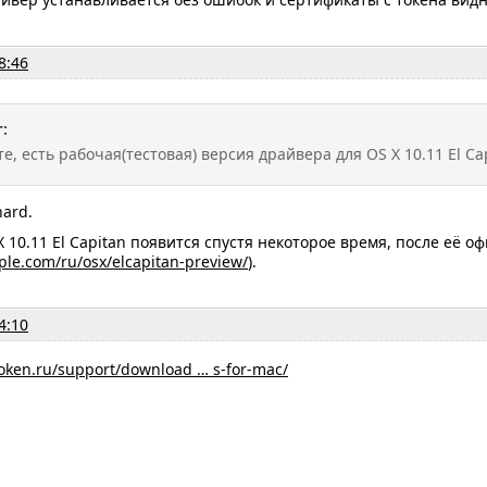
8:46
:
е, есть рабочая(тестовая) версия драйвера для OS X 10.11 El Cap
hard.
 10.11 El Capitan появится спустя некоторое время, после её о
ple.com/ru/osx/elcapitan-preview/
).
4:10
oken.ru/support/download … s-for-mac/