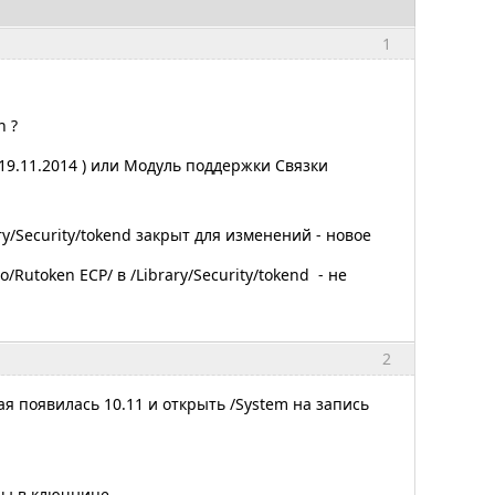
1
n ?
т 19.11.2014 ) или Модуль поддержки Связки
ry/Security/tokend закрыт для изменений - новое
Rutoken ECP/ в /Library/Security/tokend - не
2
я появилась 10.11 и открыть /System на запись
ны в ключнице