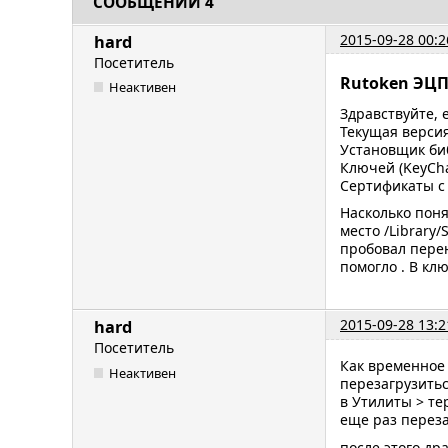
СООБЩЕНИЙ 4
2015-09-28 00:2
hard
Посетитель
Rutoken ЭЦП 
Неактивен
Здравствуйте, е
Текущая версия
Установщик биб
Ключей (KeyCha
Сертификаты с
Насколько поня
место /Library/
пробовал перене
помогло . В кл
2015-09-28 13:2
hard
Посетитель
Как временное 
Неактивен
перезагрузить
в Утилиты > тер
еще раз перез
после этого др