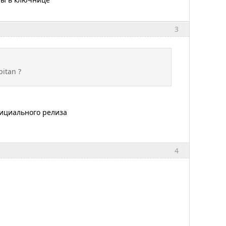
3
itan ?
фициального релиза
4