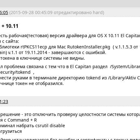
6:05
(2015-09-28 00:45:09 отредактировано hard)
+ 10.11
сть рабочая(тестовая) версия драйвера для OS X 10.11 El Capita
 с сайта:
лиотеки rtPKCS11ecp для Mac RutokenInstaller.pkg ( v.1.1.5.3 о
in) v.1.1 от 19.11.2014 - завершаются с ошибкой.
 токена в ключнице системы не видны.
л проблема связана с тем что в El Capitan раздел /System/Libra
Security/tokend ,
сти руками в терминале директорию tokend из /Library/Aktiv Co/
ючнице токен не отобразился.
1:23
решение - это отключить проверку целостности системы котора
ся с Command + R
минал набрать csrutil disable
агрузиться
айвер устанавливается без ошибок и сертификаты с токена вид