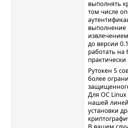
выполнять к
том числе о
аутентификац
выполнение 
извлечением
до версии 0.
работать на
практически
Рутокен S со
более огран
защищенного
Для ОС Linu
нашей линей
установки д
криптографи
В вашем случ