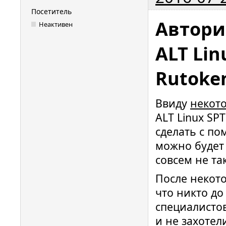
Посетитель
Автори
Неактивен
ALT Lin
Rutoke
Ввиду
некот
ALT Linux SP
сделать с по
можно будет 
совсем не так
После некот
что никто до
специалисто
и не захотел