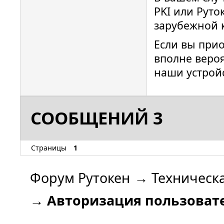
PKI или Руто
зарубежной к
Если вы прио
вполне вероя
наши устройс
СООБЩЕНИЙ 3
Страницы
1
Форум Рутокен
→
Техническ
→
Авторизация пользовател