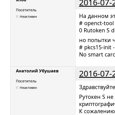
2016-07-
Посетитель
На данном эт
Неактивен
# openct-tool 
0 Rutoken S d
но попытки ч
# pkcs15-init 
No smart card
2016-07-
Анатолий Убушаев
Посетитель
Здравствуйте
Неактивен
Рутокен S н
криптографи
К сожалению