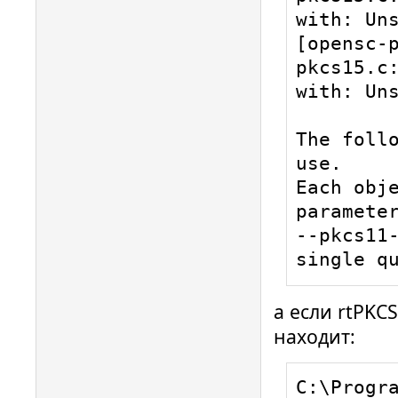
with: Uns
[opensc-p
pkcs15.c:
with: Uns
The follo
use.

Each obje
parameter
--pkcs11-
single q
а если rtPKCS
находит:
C:\Progr