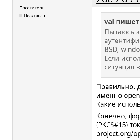
PKCS#15 i
Посетитель
card
Неактивен
val пишет
Пытаюсь з
аутентифи
BSD, windo
Если испол
ситуация в
Правильно, д
именно opens
Какие исполь
Конечно, фо
(PKCS#15) то
project.org/o