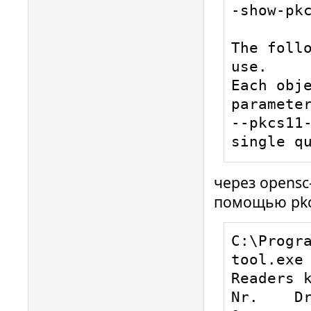
-show-pkc
The follo
use.

Each obje
parameter
--pkcs11-
single q
через opensc-
помощью pkcs
C:\Progr
tool.exe 
Readers k
Nr.    Dr