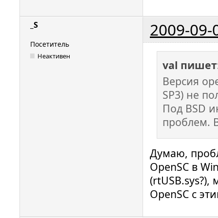
in APDU
2009-09-
_S
Посетитель
Неактивен
val пишет
Версия ope
SP3) не по
Под BSD и
проблем. 
Думаю, проб
OpenSC в Win
(rtUSB.sys?)
OpenSC с эт