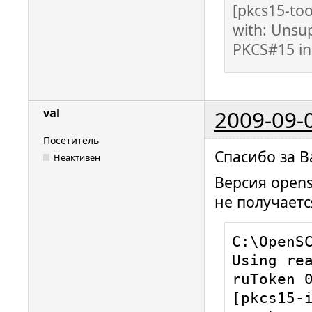
[pkcs15-too
with: Unsu
PKCS#15 ini
2009-09-
val
Посетитель
Спасибо за В
Неактивен
Версия opensc
не получаетс
C:\OpenSC
Using rea
ruToken 0
[pkcs15-