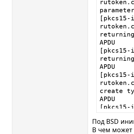
rutoken.c
parameter
[pkcs15-
rutoken.c
returning
APDU

[pkcs15-i
returning
APDU

[pkcs15-
rutoken.c
create ty
APDU

[pkcs15-
rutoken.c
Под BSD ини
erase: In
В чем может
Failed to