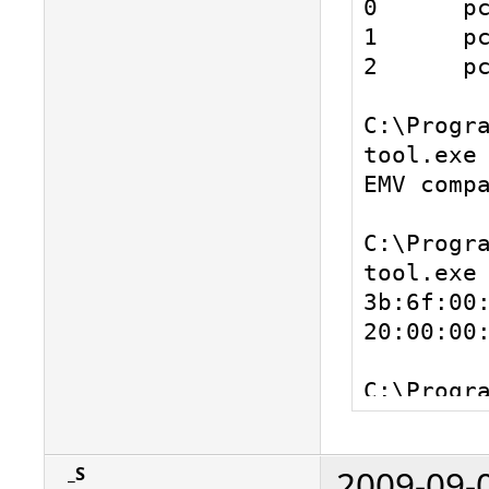
0      pc
1      pc
2      pc
C:\Progr
tool.exe 
EMV compa
C:\Progr
tool.exe 
3b:6f:00
20:00:00:
C:\Progr
tool.exe 
[pkcs15-t
2009-09-
_S
returning