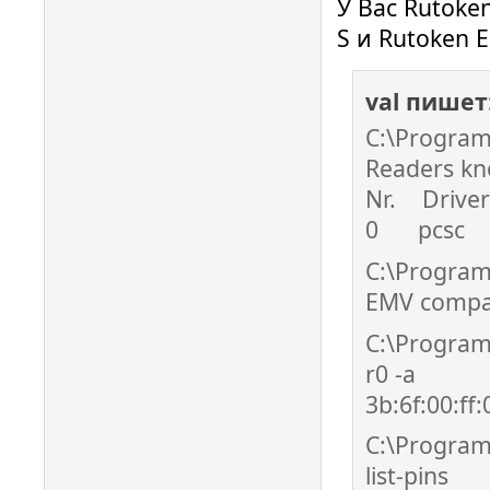
У Вас Rutoke
S и Rutoken E
val пишет
C:\Program 
Readers kn
Nr. Driv
0 pcsc Ak
C:\Program
EMV compat
C:\Program
r0 -a
3b:6f:00:ff
C:\Program 
list-pins