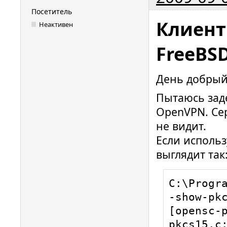
Посетитель
Клиент
Неактивен
FreeBS
День добрый
Пытаюсь заде
ОpenVPN. Сер
не видит.
Если использ
выглядит так
C:\Progr
-show-pkc
[opensc-p
pkcs15.c: