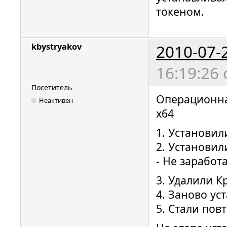
токеном.
2010-07-
kbystryakov
16:19:26
Посетитель
Операционная
Неактивен
x64
1. Установил
2. Установи
- Не зарабо
3. Удалили К
4. Заново ус
5. Стали пов