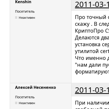
2011-03-
Kenshin
Посетитель
Про точный о
Неактивен
скажу . В сл
КриптоПро CS
Делаются два
установка се
утилитой cer
Что именно д
"нам дали пу
форматируют
2011-03-
Алексей Несененко
Посетитель
При наличии
Неактивен