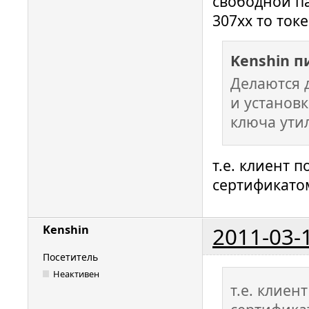
свободной па
307хх то токе
Kenshin п
Делаются 
и установк
ключа ути
т.е. клиент 
сертификато
2011-03-
Kenshin
Посетитель
Неактивен
т.е. клиен