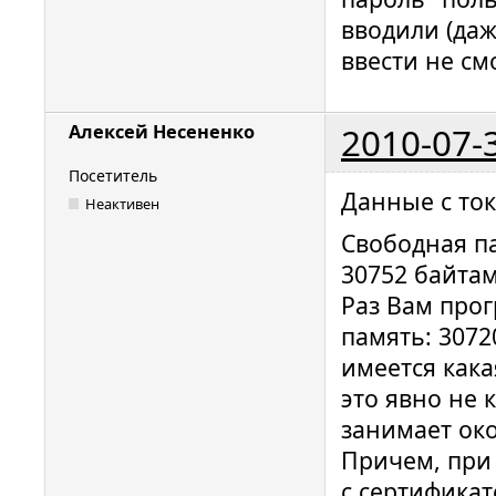
вводили (даж
ввести не смо
2010-07-
Алексей Несененко
Посетитель
Данные с ток
Неактивен
Свободная п
30752 байтам
Раз Вам про
память: 3072
имеется как
это явно не 
занимает око
Причем, при 
с сертификат