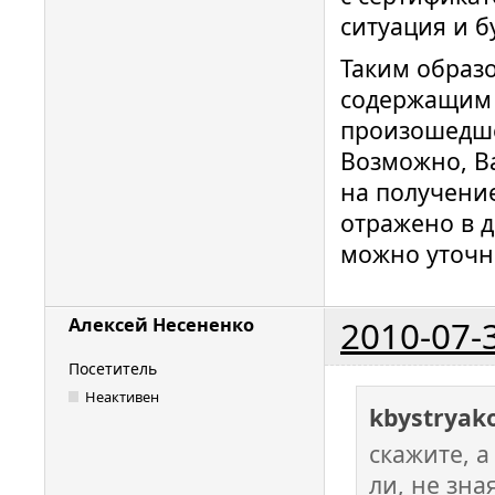
ситуация и б
Таким образ
содержащим с
произошедше
Возможно, В
на получение
отражено в 
можно уточн
2010-07-
Алексей Несененко
Посетитель
Неактивен
kbystryak
скажите, а
ли, не зн