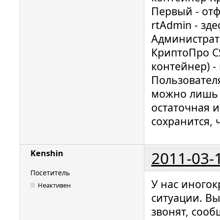
Первый - от
rtAdmin - зд
Администрато
КриптоПро CS
контейнер) -
Пользователя
можно лишь 
остаточная 
сохранится, 
2011-03-
Kenshin
Посетитель
У нас иного
Неактивен
ситуации. Вы
звонят, сооб