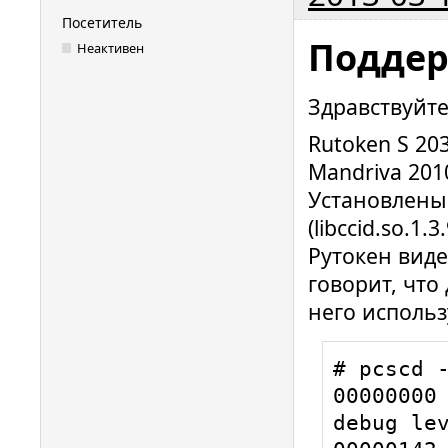
Посетитель
Поддер
Неактивен
Здравствуйте
Rutoken S 20
Mandriva 201
Установлены p
(libccid.so.1.3.
Рутокен виде
говорит, что
него использ
# pcscd -
00000000 
debug lev