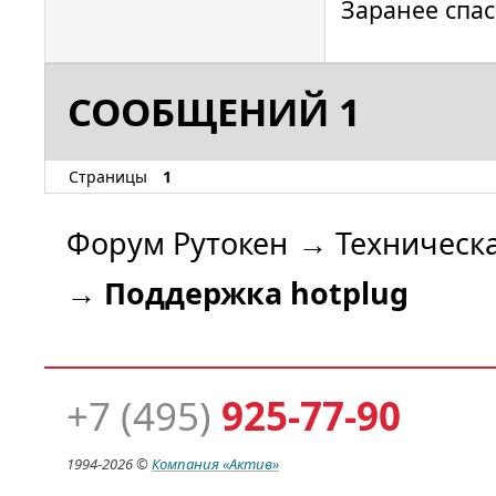
Заранее спас
Manufactu
(ludovic.
ccid_usb.
СООБЩЕНИЙ 1
ProductSt
ccid_usb.
This driv
Страницы
1
GNU Lesse
2.1, or (
Форум Рутокен
→
Техническ
version.

→
Поддержка hotplug
ccid_usb.
for 001/0
ccid_usb.
Vendor/Pr
+7 (495)
925-77-90
Rutoken S
ccid_usb.
1994-
2026 ©
Компания
«Актив»
bus/devic