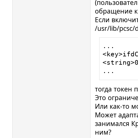
(пользовател
readerfac
обращение к
Attemptin
Если включи
00 00 us
/usr/lib/pcsc/
RutokenS.
00000106 
readerfac
...

Loading I
<key>ifdC
ifdhandle
<string>0
version: 
...
ifdhandle
0x0003

тогда токен 
ifdhandle
Это ограниче
DriverOpt
Или как-то 
ifdhandle
Может адаптац
lun: 0, 
занимался К
1.0:1:9

ним?
ccid_usb.