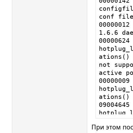
00000142 
configfil
conf file
00000012 
1.6.6 dae
00000624 
hotplug_
ations() 
not suppo
active po
00000009 
hotplug_
ations() 
09004645 
hotplug_l
Adding US
При этом пос
00000021 