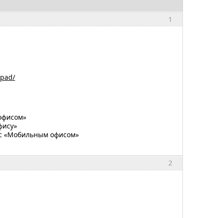
1
ipad/
 офисом»
фису»
ы с «Мобильным офисом»
2