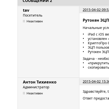
СООБЩЕНИЙ 2
2015-04-02 09:5
tav
Посетитель
Рутокен ЭЦП
Неактивен
Начальные усл
• iPad с iOS ве
• установлен «
• КриптоПро C
• ЭЦП пользов
• Рутокен ЭЦП 
Задача - необх
• «прикрутить»
• скопировать 
2015-04-02 15:3
Антон Тихиенко
Администратор
Здравствуйте, t
Неактивен
Ответ предоста