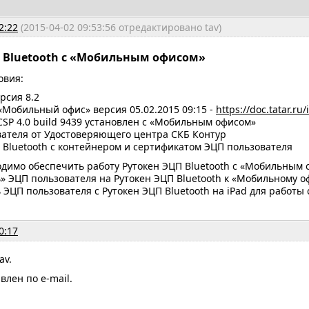
2:22
(2015-04-02 09:53:56 отредактировано tav)
 Bluetooth с «Мобильным офисом»
овия:
рсия 8.2
Мобильный офис» версия 05.02.2015 09:15 -
https://doc.tatar.ru/
SP 4.0 build 9439 установлен с «Мобильным офисом»
ателя от Удостоверяющего центра СКБ Контур
Bluetooth с контейнером и сертификатом ЭЦП пользователя
одимо обеспечить работу Рутокен ЭЦП Bluetooth с «Мобильным
 ЭЦП пользователя на Рутокен ЭЦП Bluetooth к «Мобильному о
ЭЦП пользователя с Рутокен ЭЦП Bluetooth на iPad для работ
0:17
av.
влен по e-mail.