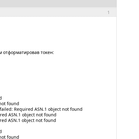
1
м отформатировав токен:
d
not found
ailed: Required ASN.1 object not found
ired ASN.1 object not found
ired ASN.1 object not found
d
not found