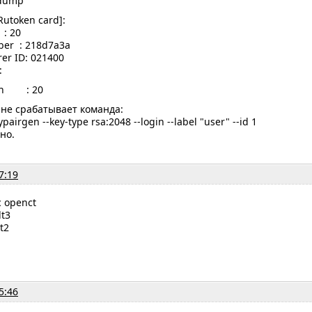
-dump
Rutoken card]:
 20
r : 218d7a3a
 ID: 021400
:
ion : 20
 не срабатывает команда:
ypairgen --key-type rsa:2048 --login --label "user" --id 1
но.
7:19
c openct
lt3
t2
5:46