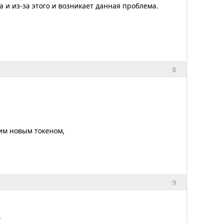
а и из-за этого и возникает данная проблема.
8
шим новым токеном,
9
.