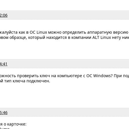
2:06
жалуйста как в ОС Linux можно определить аппаратную версию
вом образце, который находится в компании ALT Linux нету ни
4:41
зможность проверить ключ на компьютере с ОС Windows? При п
ой тип ключа подключен.
5:46
 о карточке: