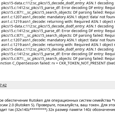
 pkcs15-data.c:112:sc_pkcs15_decode_dodf_entry: ASN.1 decoding f
 pkcs15.c:1412:sc_pkcs15_parse_df: Error decoding DF entry: Requ
 pkcs15.c:871:__sc_pkcs15_search_objects: DF parsing failed: Requ
 asn1.c:1207:asn1_decode: mandatory ASN.1 object 'data' not foun
 asn1.c:1219:asn1_decode: returning with: Required ASN.1 object 
 pkcs15-data.c:112:sc_pkcs15_decode_dodf_entry: ASN.1 decoding f
 pkcs15.c:1412:sc_pkcs15_parse_df: Error decoding DF entry: Requ
 pkcs15.c:871:__sc_pkcs15_search_objects: DF parsing failed: Requ
 asn1.c:1207:asn1_decode: mandatory ASN.1 object 'data' not foun
 asn1.c:1219:asn1_decode: returning with: Required ASN.1 object 
 pkcs15-data.c:112:sc_pkcs15_decode_dodf_entry: ASN.1 decoding f
 pkcs15.c:1412:sc_pkcs15_parse_df: Error decoding DF entry: Requ
 pkcs15.c:871:__sc_pkcs15_search_objects: DF parsing failed: Requ
function C_OpenSession failed: rv = CKR_TOKEN_NOT_PRESENT (0xe0
7:42
ое обеспечение Rutoken для операционных систем семейства *
сии 2.0 (Rutoken S). Проверьте, пожалуйста, ваш токен. Для э
ядит так (32к140z********) 32к размер памяти 140z обозначени