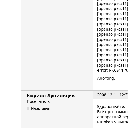
[opensc-pkcs11]
[opensc-pkcs11]
[opensc-pkcs11]
[opensc-pkcs11]
[opensc-pkcs11]
[opensc-pkcs11]
[opensc-pkcs11]
[opensc-pkcs11]
[opensc-pkcs11]
[opensc-pkcs11]
[opensc-pkcs11]
[opensc-pkcs11]
[opensc-pkcs11]
error: PKCS11 
Aborting.
2008-12-11 12:3
Кирилл Лупильцев
Посетитель
Здравствуйте.
Неактивен
Всё программн
аппаратной вер
Rutoken S выгл