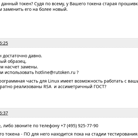
с данный токен? Судя по всему, у Вашего токена старая прошивк
 заменить его на более новый.
6:25
ен достаточно давно.
вый образец.
ем насчет замены.
ми использовать hotline@rutoken.ru ?
рограммная часть для Linux имеет возможность работать с ва
аратно реализованы RSA и ассиметричный ГОСТ?
6:37
e, либо звоните по телефону +7 (495) 925-77-90
го токена - ПО для него находится пока на стадии тестирования