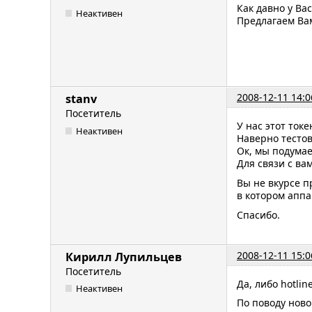
Как давно у Ва
Неактивен
Предлагаем Вам
2008-12-11 14:0
stanv
Посетитель
У нас этот ток
Неактивен
Наверно тесто
Ок, мы подума
Для связи с ва
Вы не вкурсе п
в котором апп
Спасибо.
2008-12-11 15:0
Кирилл Лупильцев
Посетитель
Да, либо hotlin
Неактивен
По поводу ново