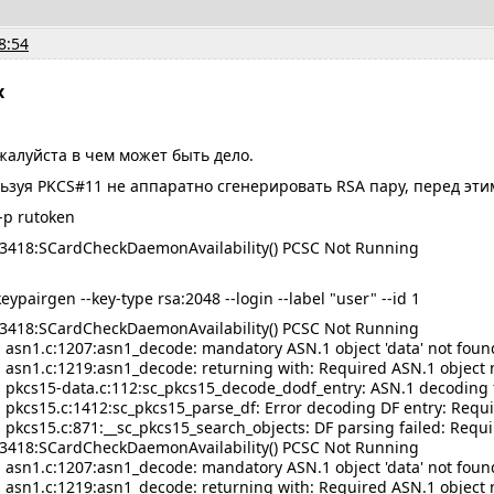
8:54
x
алуйста в чем может быть дело.
зуя PKCS#11 не аппаратно сгенерировать RSA пару, перед эти
 -p rutoken
:3418:SCardCheckDaemonAvailability() PCSC Not Running
keypairgen --key-type rsa:2048 --login --label "user" --id 1
:3418:SCardCheckDaemonAvailability() PCSC Not Running
 asn1.c:1207:asn1_decode: mandatory ASN.1 object 'data' not foun
 asn1.c:1219:asn1_decode: returning with: Required ASN.1 object 
 pkcs15-data.c:112:sc_pkcs15_decode_dodf_entry: ASN.1 decoding f
 pkcs15.c:1412:sc_pkcs15_parse_df: Error decoding DF entry: Requ
 pkcs15.c:871:__sc_pkcs15_search_objects: DF parsing failed: Requ
:3418:SCardCheckDaemonAvailability() PCSC Not Running
 asn1.c:1207:asn1_decode: mandatory ASN.1 object 'data' not foun
 asn1.c:1219:asn1_decode: returning with: Required ASN.1 object 