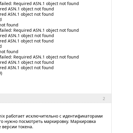
ailed: Required ASN.1 object not found
ired ASN.1 object not found
ired ASN.1 object not found
d
not found
ailed: Required ASN.1 object not found
ired ASN.1 object not found
ired ASN.1 object not found
d
not found
ailed: Required ASN.1 object not found
ired ASN.1 object not found
ired ASN.1 object not found
)
2
nix работает исключительно с идентификаторами
того нужно посмотреть маркировку. Маркировка
е версии токена.