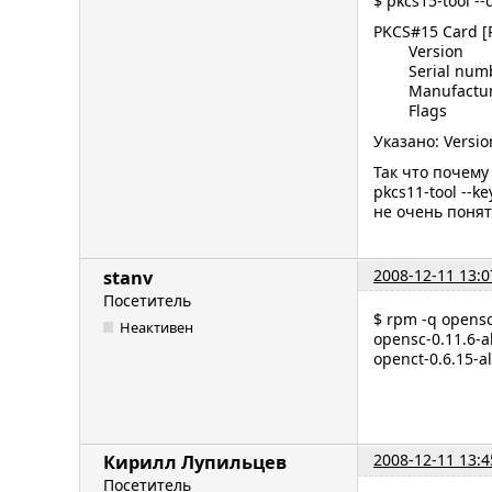
$ pkcs15-tool -
PKCS#15 Card [
Version :
Serial numbe
Manufacturer
Flags 
Указано: Vers
Так что почему
pkcs11-tool --ke
не очень понят
2008-12-11 13:0
stanv
Посетитель
$ rpm -q opens
Неактивен
opensc-0.11.6-a
openct-0.6.15-al
2008-12-11 13:4
Кирилл Лупильцев
Посетитель