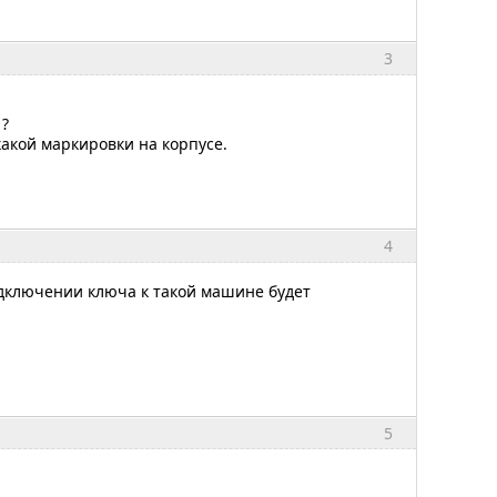
3
 ?
какой маркировки на корпусе.
4
одключении ключа к такой машине будет
5