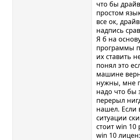
что бы драйв
простом язык
все ок, драй
надпись сра
Я б на основу
программы п
их ставить н
понял это ес
машине верн
нужны, мне 
надо что бы 
перерыл ниг
нашел. Если 
ситуации ски
стоит win 10
win 10 лицен