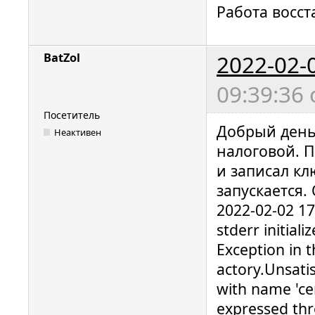
Работа восст
2022-02-
BatZol
09:39:36
Посетитель
Добрый день.
Неактивен
налоговой. 
и записал кл
запускается.
2022-02-02 1
stderr initializ
Exception in 
actory.Unsati
with name 'ce
expressed thr