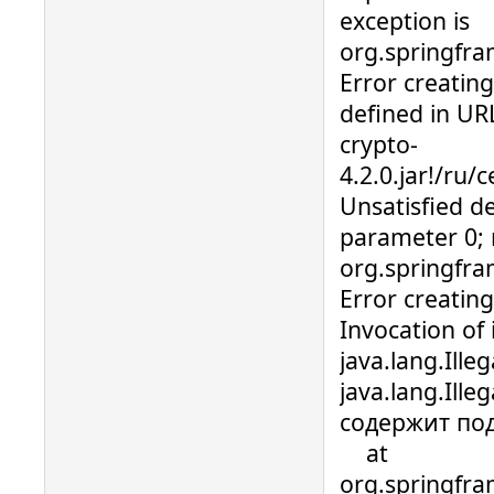
exception is
org.springfr
Error creatin
defined in URL
crypto-
4.2.0.jar!/ru
Unsatisfied d
parameter 0; 
org.springfra
Error creatin
Invocation of 
java.lang.Ille
java.lang.Ill
содержит по
at
org.springfr