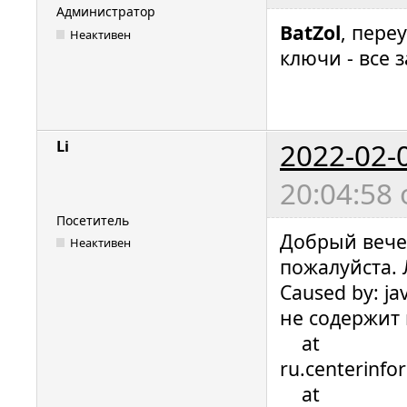
Администратор
BatZol
, пере
Неактивен
ключи - все 
2022-02-
Li
20:04:58
Посетитель
Добрый вечер
Неактивен
пожалуйста. 
Caused by: ja
не содержит
at
ru.centerinfo
at