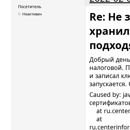
Посетитель
Re: Не 
Неактивен
хранил
подход
Добрый день.
налоговой. 
и записал кл
запускается.
Caused by: ja
сертификатов
at ru.centerin
at
ru.centerinfo