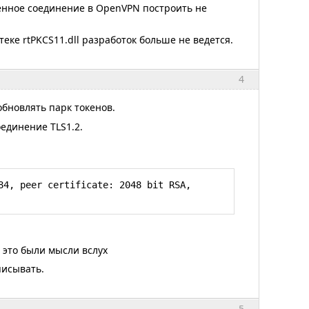
енное соединение в OpenVPN построить не
6]

теке rtPKCS11.dll разработок больше не ведется.
 sid=eeebdcdc f1cd5ac7

4
 обновлять парк токенов.
hentication, expects TLS Web Server 
единение TLS1.2.
'

4, peer certificate: 2048 bit RSA, 
uct_cert_verify:EVP lib

d error

ng

r,,,,,
 это были мысли вслух
писывать.
5