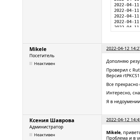
2022-04-11
2022-04-11
2022-04-11
2022-04-11
2022-04-11
2022-04-11
2022-04-11
Authenticat
2022-04-12 14:2
Mikele
2022-04-11
Посетитель
2022-04-11
Дополняю резу
2022-04-11
Неактивен
2022-04-11
Проверил с Ruto
2022-04-11
Версия rtPKCS11
2022-04-11
2022-04-11
Все прекрасно 
2022-04-11
Интересно, сна
2022-04-11
2022-04-11
Я в недоумении
2022-04-11
2022-04-11
2022-04-11
2022-04-12 14:4
Ксения Шаврова
authenticat
Администратор
2022-04-11
Mikele
, привет
authenticat
Неактивен
Проблема и в у
2022-04-11