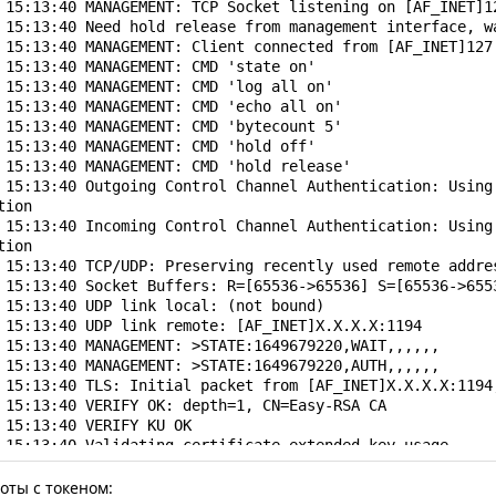
 15:13:40 MANAGEMENT: TCP Socket listening on [AF_INET]12
 15:13:40 Need hold release from management interface, wa
 15:13:40 MANAGEMENT: Client connected from [AF_INET]127.
 15:13:40 MANAGEMENT: CMD 'state on'

 15:13:40 MANAGEMENT: CMD 'log all on'

 15:13:40 MANAGEMENT: CMD 'echo all on'

 15:13:40 MANAGEMENT: CMD 'bytecount 5'

 15:13:40 MANAGEMENT: CMD 'hold off'

 15:13:40 MANAGEMENT: CMD 'hold release'

 15:13:40 Outgoing Control Channel Authentication: Using 
ion

 15:13:40 Incoming Control Channel Authentication: Using 
ion

 15:13:40 TCP/UDP: Preserving recently used remote addres
 15:13:40 Socket Buffers: R=[65536->65536] S=[65536->6553
 15:13:40 UDP link local: (not bound)

 15:13:40 UDP link remote: [AF_INET]Х.Х.Х.Х:1194

 15:13:40 MANAGEMENT: >STATE:1649679220,WAIT,,,,,,

 15:13:40 MANAGEMENT: >STATE:1649679220,AUTH,,,,,,

 15:13:40 TLS: Initial packet from [AF_INET]Х.Х.Х.Х:1194,
 15:13:40 VERIFY OK: depth=1, CN=Easy-RSA CA

 15:13:40 VERIFY KU OK

 15:13:40 Validating certificate extended key usage

 15:13:40 ++ Certificate has EKU (str) TLS Web Server Aut
ion

оты с токеном: