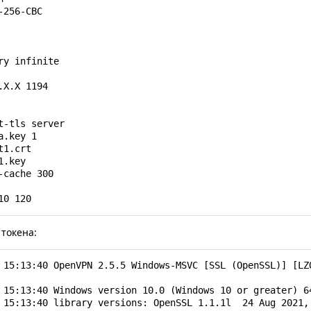
-256-CBC

ry infinite

.Х.Х 1194

t-tls server

.key 1

1.crt

.key

-cache 300

10 120
 токена:
 15:13:40 OpenVPN 2.5.5 Windows-MSVC [SSL (OpenSSL)] [LZO
 15:13:40 Windows version 10.0 (Windows 10 or greater) 64
 15:13:40 library versions: OpenSSL 1.1.1l  24 Aug 2021, 