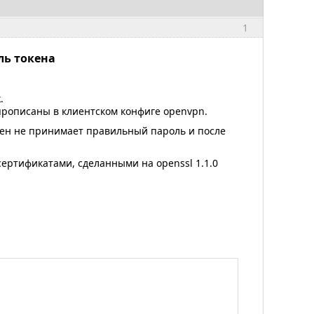
1
ль токена
.
прописаны в клиентском конфиге openvpn.
кен не принимает правильный пароль и после
сертификатами, сделанными на openssl 1.1.0