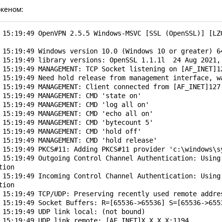
 15:13:40 Successful ARP Flush on interface [8] {3C99C393
океном:
 15:13:40 MANAGEMENT: >STATE:1649679220,ASSIGN_IP,,10.8.0
 15:13:40 IPv4 MTU set to 1500 on interface 8 using servi
 15:13:45 TEST ROUTES: 2/2 succeeded len=2 ret=1 a=0 u/d=
 15:19:49 OpenVPN 2.5.5 Windows-MSVC [SSL (OpenSSL)] [LZO
 15:13:45 MANAGEMENT: >STATE:1649679225,ADD_ROUTES,,,,,,

 15:13:45 C:\Windows\system32\route.exe ADD 10.8.0.0 MASK
 15:19:49 Windows version 10.0 (Windows 10 or greater) 64
 15:13:45 Route addition via service succeeded

 15:19:49 library versions: OpenSSL 1.1.1l  24 Aug 2021, 
 15:13:45 C:\Windows\system32\route.exe ADD 10.168.103.0 
 15:19:49 MANAGEMENT: TCP Socket listening on [AF_INET]12
 15:13:45 Route addition via service succeeded

 15:19:49 Need hold release from management interface, wa
 15:13:45 Initialization Sequence Completed

 15:19:49 MANAGEMENT: Client connected from [AF_INET]127.
 15:13:45 MANAGEMENT: >STATE:1649679225,CONNECTED,SUCCES
 15:19:49 MANAGEMENT: CMD 'state on'

 15:19:49 MANAGEMENT: CMD 'log all on'

 15:19:49 MANAGEMENT: CMD 'echo all on'

 15:19:49 MANAGEMENT: CMD 'bytecount 5'

 15:19:49 MANAGEMENT: CMD 'hold off'

 15:19:49 MANAGEMENT: CMD 'hold release'

 15:19:49 PKCS#11: Adding PKCS#11 provider 'c:\windows\sy
 15:19:49 Outgoing Control Channel Authentication: Using 
ion

 15:19:49 Incoming Control Channel Authentication: Using 
ion

 15:19:49 TCP/UDP: Preserving recently used remote addres
 15:19:49 Socket Buffers: R=[65536->65536] S=[65536->6553
 15:19:49 UDP link local: (not bound)

 15:19:49 UDP link remote: [AF_INET]Х.Х.Х.Х:1194
