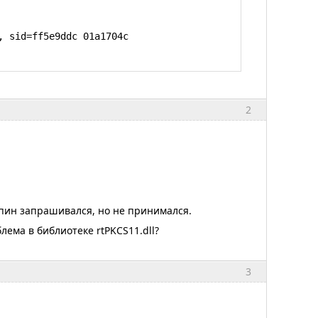
 sid=ff5e9ddc 01a1704c

hentication, expects TLS Web Server 
2
ANISM_INVALID'

uct_cert_verify:EVP lib

d error

 пин запрашивался, но не принимался.
rting

лема в библиотеке rtPKCS11.dll?
error,,,,,

160 bit message hash 'SHA1' for HMAC 
3
160 bit message hash 'SHA1' for HMAC 
s: [AF_INET]Х.Х.Х.Х:1194
