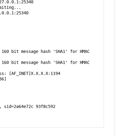
7.0.0.1:25340

iting...

0.0.1:25340

160 bit message hash 'SHA1' for HMAC 
160 bit message hash 'SHA1' for HMAC 
s: [AF_INET]Х.Х.Х.Х:1194

6]

 sid=2a64e72c 93f8c592

hentication, expects TLS Web Server 