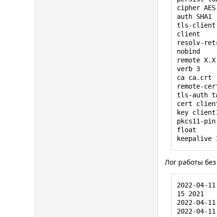
cipher AES
auth SHA1

tls-client

client

resolv-ret
nobind

remote Х.Х
verb 3

ca ca.crt

remote-cer
tls-auth ta
cert client
key client1
pkcs11-pin
float

keepalive 
Лог работы без
2022-04-11
15 2021

2022-04-11
2022-04-11