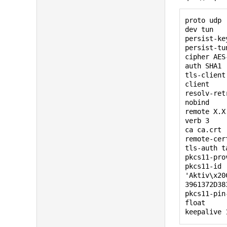
2022-04-11
2022-04-11
proto udp

2022-04-11
dev tun

2048 bit R
persist-key
2022-04-11
persist-tun
2022-04-11
cipher AES
10.8.0.0 2
auth SHA1

10.8.0.6 1
tls-client

2022-04-11
client

2022-04-11
resolv-ret
2022-04-11
nobind

2022-04-11
remote Х.Х
2022-04-11
verb 3

2022-04-11
ca ca.crt

2022-04-11
remote-cer
2022-04-11
tls-auth ta
2022-04-11
pkcs11-pro
2022-04-11
pkcs11-id 
2022-04-11
'Aktiv\x20
2022-04-11
3961372D38
2022-04-11
pkcs11-pin
2022-04-11
float

2022-04-11
keepalive 
2022-04-11
interface 