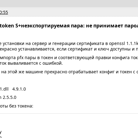
0:55
oken S+неэкспортируемая пара: не принимает паро
 установки на сервер и генерации сертификата в openssl 1.1.1k
красно устанавливается, если сертификат и ключ доступны и 
мпорта pfx пары в токен и соответсвующей правки конфига то
ток вываливается с ошибкой.
 на этой же машине прекрасно отрабатывает конфиг и токен с 
.dll 4.9.1.0
 2.5.5.0
оты без токена:



