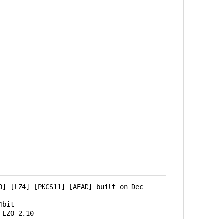
] [LZ4] [PKCS11] [AEAD] built on Dec 
bit

LZO 2.10
