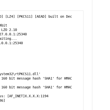
-A79C-41F9-87D0-BFB1E37B704F}

.6,,,,

ce

up

] [LZ4] [PKCS11] [AEAD] built on Dec 
 255.255.255.0 10.8.0.5

bit

LZO 2.10

MASK 255.255.255.0 10.8.0.5

7.0.0.1:25340

iting...

0.0.1:25340

S,10.8.0.6,Х.Х.Х.Х,1194,,
stem32\rtPKCS11.dll'

160 bit message hash 'SHA1' for HMAC 
160 bit message hash 'SHA1' for HMAC 
s: [AF_INET]Х.Х.Х.Х:1194

6]
