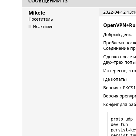
СООБЩЕНИЙ 13
2022-04-12 13:1
Mikele
Посетитель
OpenVPN+Rut
Неактивен
Добрый день.
Проблема после
Соединение пре
Однако после и
двух-трех попы
Интересно, что
Где копать?
Версия rtPKCS11
Версия openvpn
Конфиг для раб
proto udp

dev tun

persist-key
persist-tun