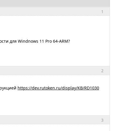
1
ости для Windnows 11 Pro 64-ARM?
2
трукцией
https://dev.rutoken.ru/display/KB/RD1030
3