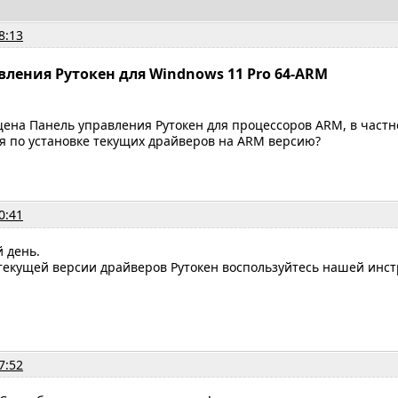
8:13
вления Рутокен для Windnows 11 Pro 64-ARM
ена Панель управления Рутокен для процессоров ARM, в частн
я по установке текущих драйверов на ARM версию?
0:41
й день.
 текущей версии драйверов Рутокен воспользуйтесь нашей инс
7:52