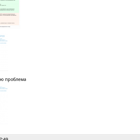
ью проблема
7:49