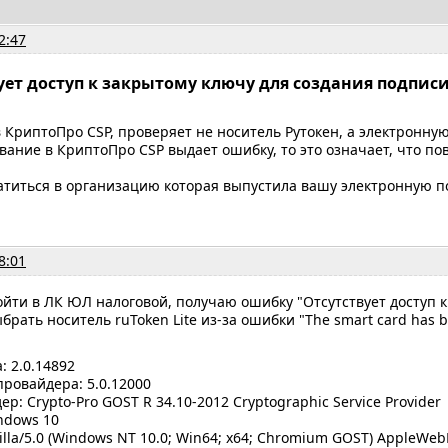
2:47
вует доступ к закрытому ключу для создания подпис
 КриптоПро CSP, проверяет не носитель Рутокен, а электронную
ование в КриптоПро CSP выдает ошибку, то это означает, что п
титься в организацию которая выпустила вашу электронную по
8:01
йти в ЛК ЮЛ налоговой, получаю ошибку "Отсутствует доступ к
брать носитель ruToken Lite из-за ошибки "The smart card has b
: 2.0.14892
ровайдера: 5.0.12000
р: Crypto-Pro GOST R 34.10-2012 Cryptographic Service Provider
ndows 10
lla/5.0 (Windows NT 10.0; Win64; x64; Chromium GOST) AppleWebK