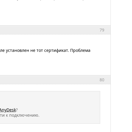
79
ле установлен не тот сертификат. Проблема
80
AnyDesk
?
сти к подключению.