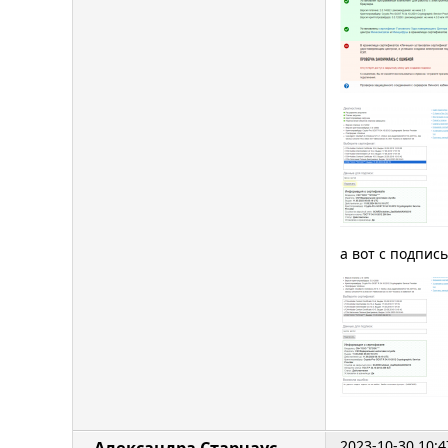
а вот с подпис
2023-10-30 10:4
Александра Старчаус