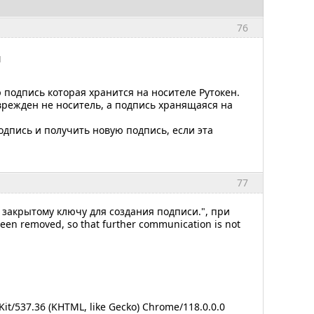
76
и
 подпись которая хранится на носителе Рутокен.
оврежден не носитель, а подпись хранящаяся на
дпись и получить новую подпись, если эта
77
 закрытому ключу для создания подписи.", при
een removed, so that further communication is not
it/537.36 (KHTML, like Gecko) Chrome/118.0.0.0