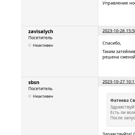
Управление но
2023-10-26 15:5
zavisalych
Посетитель
Спасибо,
Неактивен
Таким затейлив
решена сменой
2023-10-27 10:1
sbsn
Посетитель
Неактивен
Фатеева С
Здравствуй
Есть ли во
После запу
Здравствуйте! 