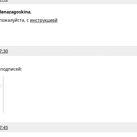
lenazagoskina
,
пожалуйста, с
инструкцией
7:30
 подписей:
7:45