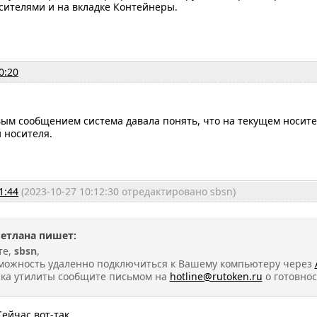
сителями и на вкладке Контейнеры.
0:20
ым сообщением система давала понять, что на текущем носите
 носителя.
1:44
(2023-10-27 10:12:30 отредактировано sbsn)
ветлана пишет:
те,
sbsn
,
зможность удаленно подключиться к Вашему компьютеру через
ска утилиты сообщите письмом на
hotline@rutoken.ru
о готовно
Сейчас вот-так.