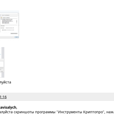
луйста
1:16
zavisalych
,
луйста скриншоты программы "Инструменты Криптопро", нажа