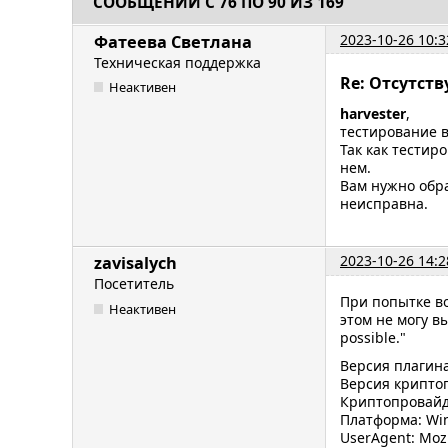
СООБЩЕНИЙ С 76 ПО 90 ИЗ 169
2023-10-26 10:3
Фатеева Светлана
Техническая поддержка
Re: Отсутст
Неактивен
harvester
,
тестирование в
Так как тестир
нем.
Вам нужно обра
неисправна.
2023-10-26 14:2
zavisalych
Посетитель
При попытке во
Неактивен
этом не могу вы
possible."
Версия плагина
Версия криптоп
Криптопровайде
Платформа: Wi
UserAgent: Mozi