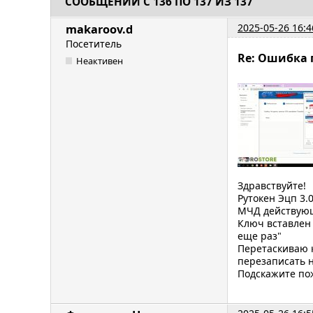
СООБЩЕНИЙ С 136 ПО 137 ИЗ 137
2025-05-26 16:4
makaroov.d
Посетитель
Re: Ошибка 
Неактивен
Здравствуйте!
Рутокен Эцп 3.
МЧД действующ
Ключ вставлен 
еще раз"
Перетаскиваю к
перезаписать н
Подскажите по