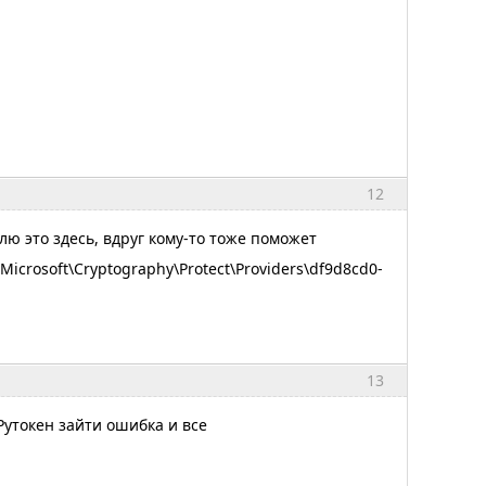
12
 это здесь, вдруг кому-то тоже поможет
rosoft\Cryptography\Protect\Providers\df9d8cd0-
13
Рутокен зайти ошибка и все