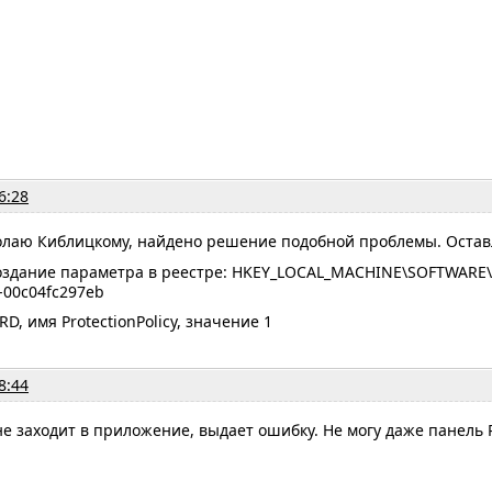
6:28
лаю Киблицкому, найдено решение подобной проблемы. Оставлю
здание параметра в реестре: HKEY_LOCAL_MACHINE\SOFTWARE\Mic
-00c04fc297eb
, имя ProtectionPolicy, значение 1
8:44
не заходит в приложение, выдает ошибку. Не могу даже панель 