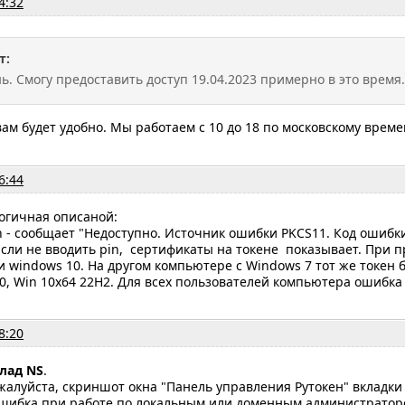
4:32
т:
. Смогу предоставить доступ 19.04.2023 примерно в это время.
вам будет удобно. Мы работаем с 10 до 18 по московскому време
6:44
огичная описаной:
n - сообщает "Недоступно. Источник ошибки PKCS11. Код ошибки
сли не вводить pin, сертификаты на токене показывает. При п
и windows 10. На другом компьютере с Windows 7 тот же токен 
.0, Win 10x64 22H2. Для всех пользователей компьютера ошибка
8:20
лад NS
.
алуйста, скриншот окна "Панель управления Рутокен" вкладки
ошибка при работе по локальным или доменным администратор