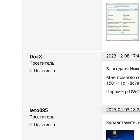
2023-12-08 17:4
DocX
Посетитель
Благодаря Нико
Неактивен
Мне помогло со
1501-11d1-8c7a
Параметр DWORD
2025-04-03 18:2
leto085
Посетитель
Здравствуйте, 
Неактивен