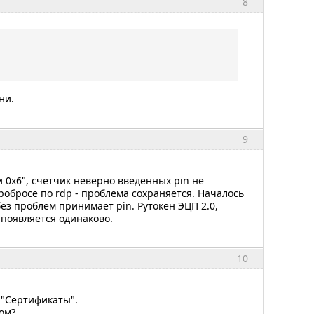
8
ни.
9
 0x6", счетчик неверно введенных pin не
робросе по rdp - проблема сохраняется. Началось
без проблем принимает pin. Рутокен ЭЦП 2.0,
 появляется одинаково.
10
 "Сертификаты".
ом?