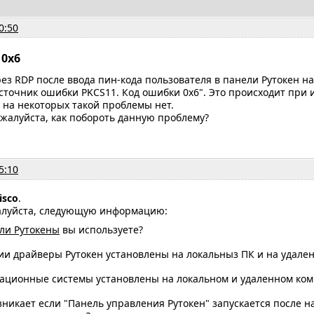
0:50
0х6
ез RDP после ввода пин-кода пользователя в панели Рутокен н
сточник ошибки PKCS11. Код ошибки 0x6". Это происходит при
 на некоторых такой проблемы нет.
жалуйста, как побороть данную проблему?
5:10
isco
.
алуйста, следующую информацию:
ли Рутокены
вы используете?
ии драйверы Рутокен установлены на локальныз ПК и на удале
ационные системы установлены на локальном и удаленном ко
никает если "Панель управления Рутокен" запускается после н