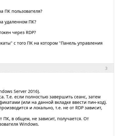
на ПК пользователя?
на удаленном ПК?
токен через RDP?
каты" с того ПК на котором "Панель управления
3
ndows Server 2016).
а. Т.е. если полностью завершить сеанс, затем
фикатами (или на данной вкладке ввести пин-код).
оизводится и локально, т.е. не от RDP зависит,
 ПК, в общем, не зависит, получается. От
ьзователя Windows.