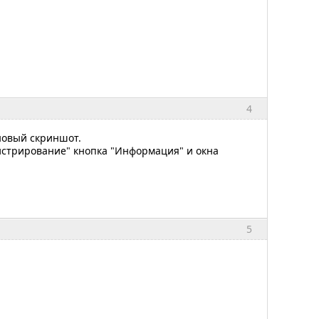
4
 новый скриншот.
истрирование" кнопка "Информация" и окна
5