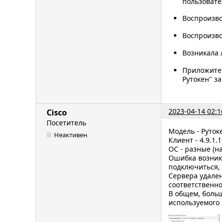
пользоват
Воспроизво
Воспроизво
Возникала 
Приложите 
Рутокен" з
2023-04-14 02:1
Cisco
Посетитель
Модель - Рутоке
Неактивен
Клиент - 4.9.1.1
ОС - разные (н
Ошибка возника
подключиться, 
Сервера удален
соответственно
В общем, больш
используемого 