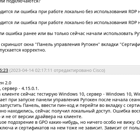
ели подключаются?
дится ли ошибка при работе локально без использования RDP 
дится ли ошибка при работе локально без использования RDP 
ли ошибка ранее или вы только сейчас начали использовать Ру
скриншот окна "Панель управления Рутокен" вкладки "Сертифи
апускается корректно.
6:23
(2023-04-14 02:17:11 отредактировано Cisco)
н 2.0
, сервер - 4.15.0.1.
а клиенте сейчас тестирую Windows 10, сервер - Windows 10, Wi
ет при запуске панели управления Рутокен после начала сеанс
запустить Панель, ввести пин-код и перейти во вкладку с серти
но находились, сейчас получил локальный доступ. Ошибка воспр
 и не от версии драйвера на клиенте.
ое подозрение в GPO каких-нибудь, но ничего особо не вижу. От
ключа и сертификатов на нем тоже не зависит. Зависит от пол