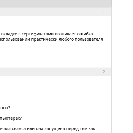
1
а вкладке с сертификатами возникает ошибка
 использовании практически любого пользователя
2
нных?
мпьютерах?
ачала сеанса или она запущена перед тем как