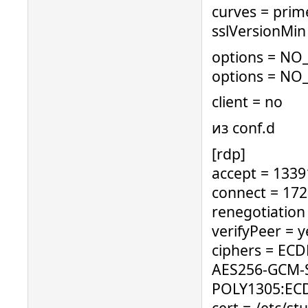
curves = pri
sslVersionMin
options = NO
options = NO
client = no
из conf.d
[rdp]
accept = 1339
connect = 172
renegotiation
verifyPeer = y
ciphers = E
AES256-GCM-
POLY1305:EC
cert = /etc/s