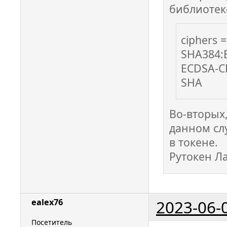
библиотек
ciphers
SHA384:
ECDSA-C
SHA
Во-вторых,
данном слу
в токене.
Рутокен Л
2023-06-
ealex76
Посетитель