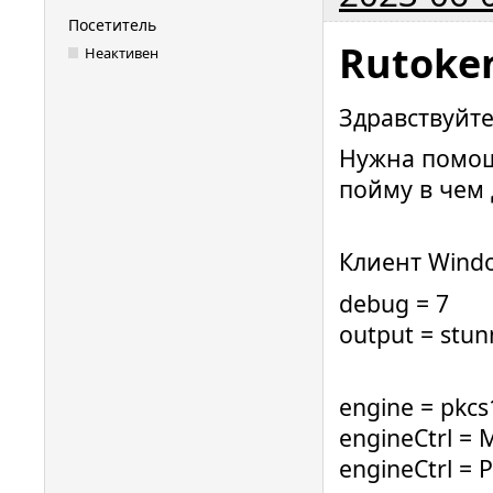
Посетитель
Rutoken
Неактивен
Здравствуйте
Нужна помощь
пойму в чем 
Клиент Windo
debug = 7
output = stun
engine = pkcs
engineCtrl =
engineCtrl = 