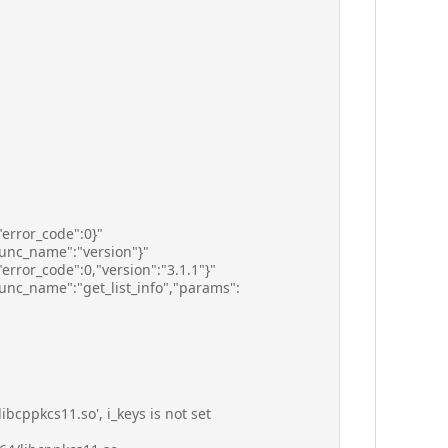
error_code":0}"
func_name":"version"}"
rror_code":0,"version":"3.1.1"}"
unc_name":"get_list_info","params":
ibcppkcs11.so', i_keys is not set