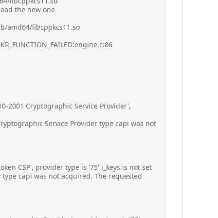
d64/libcppkcs11.so
 load the new one
lib/amd64/libcppkcs11.so
x6 CKR_FUNCTION_FAILED:engine.c:86
10-2001 Cryptographic Service Provider',
Cryptographic Service Provider type capi was not
en CSP', provider type is '75' i_keys is not set
P type capi was not acquired. The requested