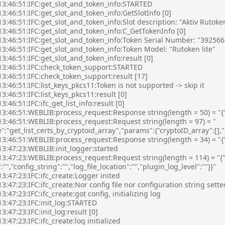
13:46:51:IFC:get_slot_and_token_info:STARTED
3:46:51:IFC:get_slot_and_token_info:GetSlotInfo [0]
3:46:51:IFC:get_slot_and_token_info:Slot description: "Aktiv Rutoken
3:46:51:IFC:get_slot_and_token_info:C_GetTokenInfo [0]
13:46:51:IFC:get_slot_and_token_info:Token Serial Number: "392566
3:46:51:IFC:get_slot_and_token_info:Token Model: "Rutoken lite"
3:46:51:IFC:get_slot_and_token_info:result [0]
13:46:51:IFC:check_token_support:STARTED
3:46:51:IFC:check_token_support:result [17]
3:46:51:IFC:list_keys_pkcs11:Token is not supported -> skip it
3:46:51:IFC:list_keys_pkcs11:result [0]
:46:51:IFC:ifc_get_list_info:result [0]
3:46:51:WEBLIB:process_request:Response string(length = 50) = "{"erro
13:46:51:WEBLIB:process_request:Request string(length = 97) = "
:"get_list_certs_by_cryptoid_array","params":{"cryptoID_array":[],
3:46:51:WEBLIB:process_request:Response string(length = 34) = "{"e
13:47:23:WEBLIB:init_logger:started
13:47:23:WEBLIB:process_request:Request string(length = 114) = "{
":"","config_string":"","log_file_location":"","plugin_log_level":""}}"
3:47:23:IFC:ifc_create:Logger inited
3:47:23:IFC:ifc_create:Nor config file nor configuration string setted
3:47:23:IFC:ifc_create:got config, initializing log
3:47:23:IFC:init_log:STARTED
3:47:23:IFC:init_log:result [0]
3:47:23:IFC:ifc_create:log initialized