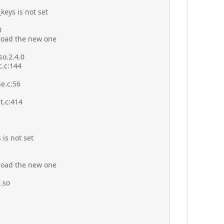
keys is not set
0
 load the new one
so.2.4.0
c.c:144
e.c:56
t.c:414
 is not set
 load the new one
.so