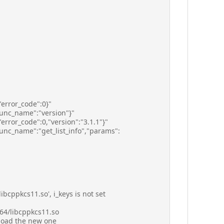
error_code":0}"
func_name":"version"}"
rror_code":0,"version":"3.1.1"}"
unc_name":"get_list_info","params":
ibcppkcs11.so', i_keys is not set
d64/libcppkcs11.so
 load the new one