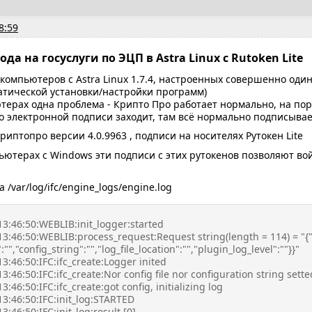
8:59
да на госуслуги по ЭЦП в Astra Linux с Rutoken Lite
 компьютеров с Astra Linux 1.7.4, настроенных совершенно оди
атической установки/настройки программ)
терах одна проблема - Крипто Про работает нормально, на пор
о электронной подписи заходит, там всё нормально подписывае
риптопро версии 4.0.9963 , подписи на носителях Рутокен Lite
ьютерах с Windows эти подписи с этих рутокенов позволяют войт
/var/log/ifc/engine_logs/engine.log
13:46:50:WEBLIB:init_logger:started
13:46:50:WEBLIB:process_request:Request string(length = 114) = "{
":"","config_string":"","log_file_location":"","plugin_log_level":""}}"
3:46:50:IFC:ifc_create:Logger inited
3:46:50:IFC:ifc_create:Nor config file nor configuration string setted
3:46:50:IFC:ifc_create:got config, initializing log
3:46:50:IFC:init_log:STARTED
3:46:50:IFC:init_log:result [0]