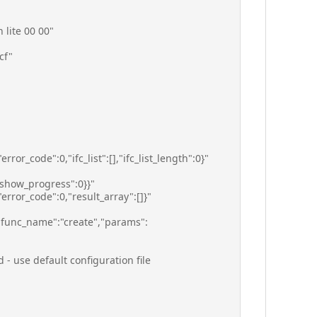
 lite 00 00"
cf"
r_code":0,"ifc_list":[],"ifc_list_length":0}"
"show_progress":0}}"
rror_code":0,"result_array":[]}"
"func_name":"create","params":
 - use default configuration file