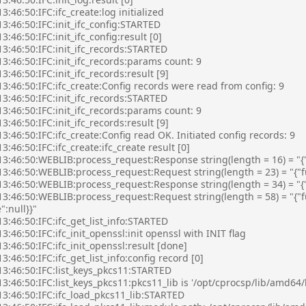
3:46:50:IFC:ifc_create:log initialized
3:46:50:IFC:init_ifc_config:STARTED
3:46:50:IFC:init_ifc_config:result [0]
3:46:50:IFC:init_ifc_records:STARTED
3:46:50:IFC:init_ifc_records:params count: 9
3:46:50:IFC:init_ifc_records:result [9]
3:46:50:IFC:ifc_create:Config records were read from config: 9
3:46:50:IFC:init_ifc_records:STARTED
3:46:50:IFC:init_ifc_records:params count: 9
3:46:50:IFC:init_ifc_records:result [9]
3:46:50:IFC:ifc_create:Config read OK. Initiated config records: 9
3:46:50:IFC:ifc_create:ifc_create result [0]
13:46:50:WEBLIB:process_request:Response string(length = 16) = "{"
13:46:50:WEBLIB:process_request:Request string(length = 23) = "{"
3:46:50:WEBLIB:process_request:Response string(length = 34) = "{"e
3:46:50:WEBLIB:process_request:Request string(length = 58) = "{"f
":null}}"
3:46:50:IFC:ifc_get_list_info:STARTED
3:46:50:IFC:ifc_init_openssl:init openssl with INIT flag
3:46:50:IFC:ifc_init_openssl:result [done]
3:46:50:IFC:ifc_get_list_info:config record [0]
13:46:50:IFC:list_keys_pkcs11:STARTED
3:46:50:IFC:list_keys_pkcs11:pkcs11_lib is '/opt/cprocsp/lib/amd64/l
13:46:50:IFC:ifc_load_pkcs11_lib:STARTED