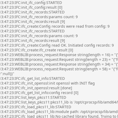
3:47:23:IFC:init_ifc_config:STARTED
3:47:23:IFC:init_ifc_config:result [0]
3:47:23:IFC:init_ifc_records:STARTED
3:47:23:IFC:init_ifc_records:params count: 9
3:47:23:IFC:init_ifc_records:result [9]
3:47:23:IFC:ifc_create:Config records were read from config: 9
3:47:23:IFC:init_ifc_records:STARTED
3:47:23:IFC:init_ifc_records:params count: 9
3:47:23:IFC:init_ifc_records:result [9]
3:47:23:IFC:ifc_create:Config read OK. Initiated config records: 9
3:47:23:IFC:ifc_create:ifc_create result [0]
13:47:23:WEBLIB:process_request:Response string(length = 16) = "{"
13:47:23:WEBLIB:process_request:Request string(length = 23) = "{"
3:47:23:WEBLIB:process_request:Response string(length = 34) = "{"e
3:47:23:WEBLIB:process_request:Request string(length = 58) = "{"f
":null}}"
3:47:23:IFC:ifc_get_list_info:STARTED
3:47:23:IFC:ifc_init_openssl:init openssl with INIT flag
3:47:23:IFC:ifc_init_openssl:result [done]
3:47:23:IFC:ifc_get_list_info:config record [0]
13:47:23:IFC:list_keys_pkcs11:STARTED
3:47:23:IFC:list_keys_pkcs11:pkcs11_lib is '/opt/cprocsp/lib/amd64/l
13:47:23:IFC:ifc_load_pkcs11_lib:STARTED
13:47:23:IFC:ifc_load_pkcs11_lib:module path: /opt/cprocsp/lib/am
3:47:23:IFC:ifc_load_pkcs11_lib:No cached library found. Trying to