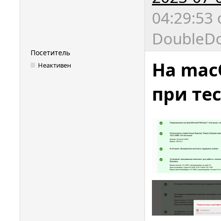
04:29:53
DoubleDo
Посетитель
На mac
Неактивен
при те