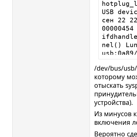
hotplug_l
USB devic
сен 22 22
00000454 
ifdhandl
nel() Lun
usb:0a89
22

/dev/bus/usb/
сен 22 22
которому мож
00000008 
отыскать sys
Using USB
принудитель
сен 22 22
устройства).
00000972 
ifdhandle
Из минусов к
tag: 0xFB
включения ло
usb:0a89
Вероятно сде
22 (lun: 