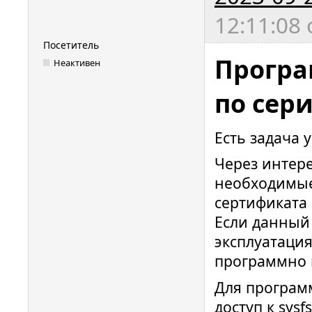
12:11:08
Посетитель
Програ
Неактивен
по сер
Есть задача 
Через интере
необходимые
сертификата и
Если данный
эксплуатация
программно 
Для програм
доступ к sysf