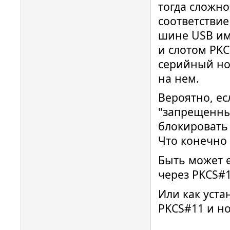
тогда сложн
соответствие
шине USB име
и слотом PKC
серийный но
на нем.
Вероятно, ес
"запрещенный
блокировать 
Что конечно
Быть может е
через PKCS#1
Или как уста
PKCS#11 и н