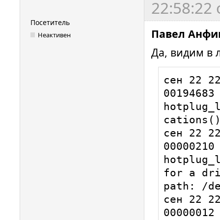
22:58:22
Посетитель
Павел Анфи
Неактивен
Да, видим в л
сен 22 22
00194683 
hotplug_
cations()
сен 22 22
00000210 
hotplug_l
for a dri
path: /de
сен 22 22
00000012 