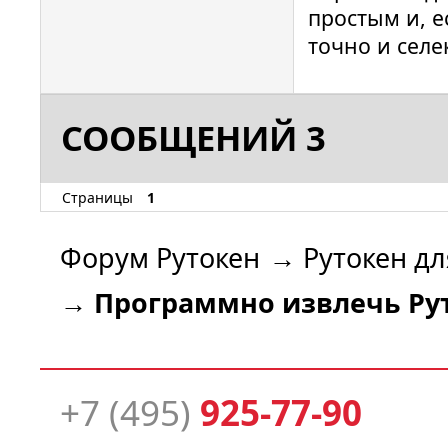
простым и, е
сен 22 22
точно и селе
00000190 
ifdhandle
tag: 0xFA
СООБЩЕНИЙ 3
usb:0a89
22 (lun: 
сен 22 22
Страницы
1
00000380 
action: P
Форум Рутокен
→
Рутокен дл
usb:0a89
22 (lun:
→
Программно извлечь Ру
+7 (495)
925-77-90