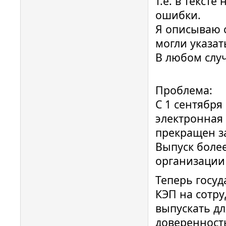
т.е. в текст
ошибки.
Я описываю с
могли указат
В любом случ
Проблема:
С 1 сентября
электронная
прекращен з
Выпуск боле
организации
Теперь госу
КЭП на сотру
выпускать д
доверенност