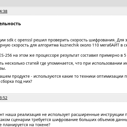
4:38
ельность
ии sdk с openssl решил проверить скорость шифрования. Для эт
ную скорость для алгоритма kuznechik около 110 мегабАЙТ в с
ES-256 на этом же процессоре результат составил примерно в 5
ть несколько статей где упоминается, что при использовании и
зы.
вашем продукте - используются какие то техники оптимизации 
 сборка под них?
3:52
нт наша реализация не использует расширенные инструкции п
 каком сценарии требуется шифрование больших объемов данн
 планируется на токене?