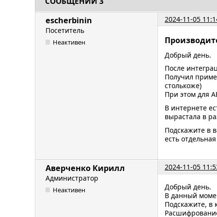
СООБЩЕНИЙ 3
2024-11-05 11:1
escherbinin
Посетитель
Производит
Неактивен
Добрый день.
После интеграц
Получил пример
столькоже)
При этом для A
В интернете ес
вырастала в ра
Подскажите в 
есть отдельная
2024-11-05 11:5
Аверченко Кирилл
Администратор
Добрый день.
Неактивен
В данный моме
Подскажите, в
Расшифрование