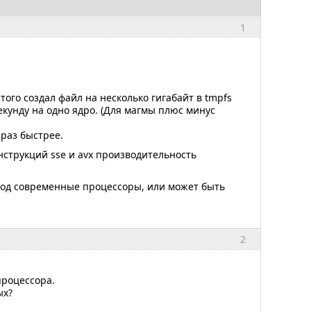
1
ого создал файл на несколько гигабайт в tmpfs
екунду на одно ядро. (Для магмы плюс минус
 раз быстрее.
нструкций sse и avx производительность
под современные процессоры, или может быть
2
роцессора.
ых?