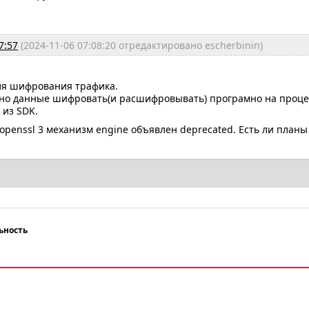
7:57
(2024-11-06 07:08:20 отредактировано escherbinin)
ля шифрования трафика.
но данные шифровать(и расшифровывать) програмно на проце
 из SDK.
 openssl 3 механизм engine объявлен deprecated. Есть ли планы
ьность