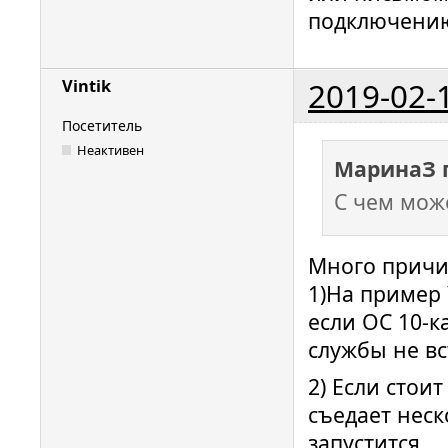
подключени
2019-02-
Vintik
Посетитель
Неактивен
МаринаЗ 
С чем мож
Много причи
1)На пример 
если ОС 10-к
службы не вс
2) Если стои
съедает неск
запустится.