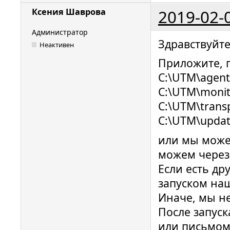
2019-02-
Ксения Шаврова
Администратор
Здравствуйт
Неактивен
Приложите, п
C:\UTM\agent\
C:\UTM\monito
C:\UTM\transp
C:\UTM\updat
или мы може
можем чере
Если есть др
запуском на
Иначе, мы н
После запуск
или письмо