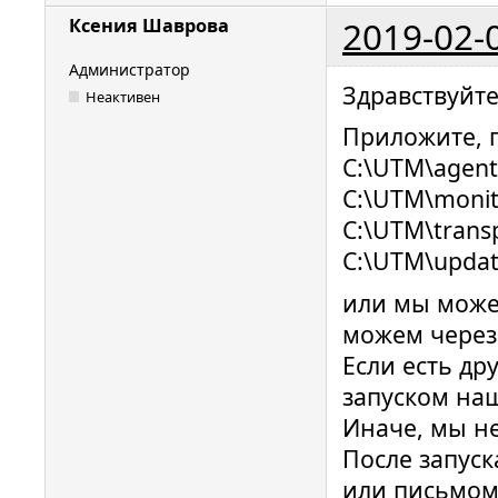
2019-02-
Ксения Шаврова
Администратор
Здравствуйт
Неактивен
Приложите, п
C:\UTM\agent\
C:\UTM\monito
C:\UTM\transp
C:\UTM\updat
или мы може
можем чере
Если есть др
запуском на
Иначе, мы н
После запуск
или письмо