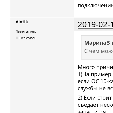
подключени
2019-02-
Vintik
Посетитель
Неактивен
МаринаЗ 
С чем мож
Много причи
1)На пример 
если ОС 10-к
службы не вс
2) Если стои
съедает неск
запустится.