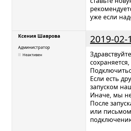
ставьте нову
рекомендуетс
уже если над
2019-02-
Ксения Шаврова
Администратор
Здравствуйт
Неактивен
сохраняется,
Подключитьс
Если есть др
запуском на
Иначе, мы н
После запуск
или письмо
подключени