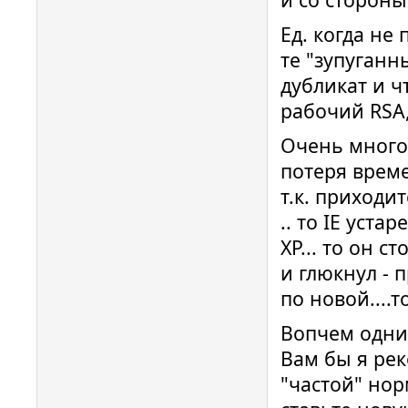
Ед. когда не 
те "зупуганн
дубликат и ч
рабочий RSA
Очень много 
потеря врем
т.к. приходит
.. то IE уста
XP... то он с
и глюкнул - 
по новой....т
Вопчем одни 
Вам бы я рек
"частой" нор